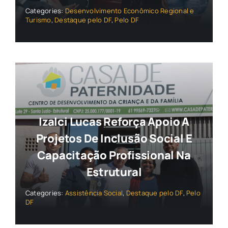
Categories:
Desenvolvimento Econômico Regional e
Turismo
,
Destaque pelo DF
,
Pelo DF
Izalci Lucas Reforça Apoio A
Projetos De Inclusão Social E
Capacitação Profissional Na
Estrutural
Categories:
Assistência Social
,
Destaque pelo DF
,
Pelo
DF