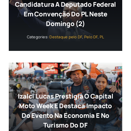
Candidatura A Deputado Federal
Em Convenção Do PL Neste
Domingo (2)
Categories:
Destaque pelo DF
,
Pelo DF
,
PL
Izalci Lucas Prestigia O Capital
Moto Week E Destaca Impacto
Do Evento Na Economia E No
Turismo Do DF