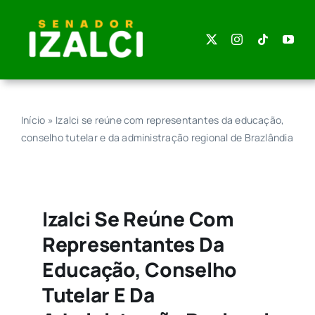
Skip
to
content
Início
»
Izalci se reúne com representantes da educação,
conselho tutelar e da administração regional de Brazlândia
Izalci Se Reúne Com
Representantes Da
Educação, Conselho
Tutelar E Da