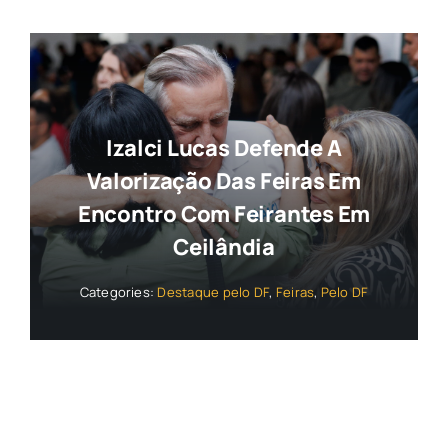
Izalci Lucas Defende A
Valorização Das Feiras Em
Encontro Com Feirantes Em
Ceilândia
Categories:
Destaque pelo DF
,
Feiras
,
Pelo DF