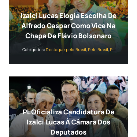
Izalci Lucas Elogia Escolha De
Alfredo Gaspar Como Vice Na
Chapa De Flávio Bolsonaro
Categories:
Destaque pelo Brasil
,
Pelo Brasil
,
PL
PL Oficializa Candidatura De
Izalci Lucas À Câmara Dos
Deputados