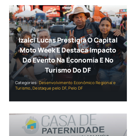
Izalci Lucas Prestigia O Capital
Moto Week E Destaca Impacto
Do Evento Na Economia E No
Turismo Do DF
Categories:
Desenvolvimento Econômico Regional e
Turismo
,
Destaque pelo DF
,
Pelo DF