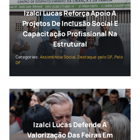
Izalci Lucas Reforça Apoio A
Projetos De Inclusão Social E
Capacitação Profissional Na
Estrutural
Categories:
Assistência Social
,
Destaque pelo DF
,
Pelo
DF
Izalci Lucas Defende A
Valorização Das Feiras Em