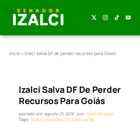
Skip
to
content
Início
»
Izalci salva DF de perder recursos para Goiás
Izalci Salva DF De Perder
Recursos Para Goiás
postado em: agosto 21, 2019
por:
Izalci Senador
Tags:
CDR
,
Comissões
,
DF
,
Izalci Lucas