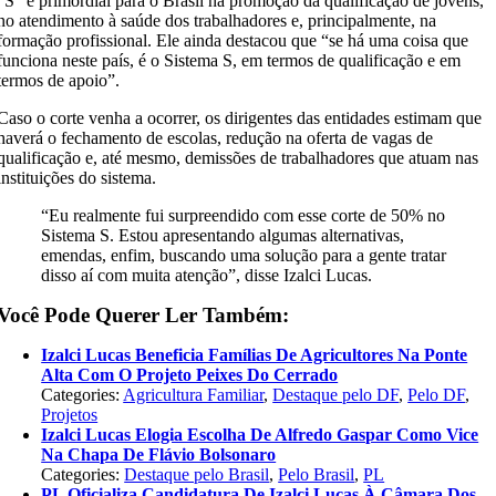
“S” é primordial para o Brasil na promoção da qualificação de jovens,
no atendimento à saúde dos trabalhadores e, principalmente, na
formação profissional. Ele ainda destacou que “se há uma coisa que
funciona neste país, é o Sistema S, em termos de qualificação e em
termos de apoio”.
Caso o corte venha a ocorrer, os dirigentes das entidades estimam que
haverá o fechamento de escolas, redução na oferta de vagas de
qualificação e, até mesmo, demissões de trabalhadores que atuam nas
instituições do sistema.
“Eu realmente fui surpreendido com esse corte de 50% no
Sistema S. Estou apresentando algumas alternativas,
emendas, enfim, buscando uma solução para a gente tratar
disso aí com muita atenção”, disse Izalci Lucas.
Você Pode Querer Ler Também:
Izalci Lucas Beneficia Famílias De Agricultores Na Ponte
Alta Com O Projeto Peixes Do Cerrado
Categories:
Agricultura Familiar
,
Destaque pelo DF
,
Pelo DF
,
Projetos
Izalci Lucas Elogia Escolha De Alfredo Gaspar Como Vice
Na Chapa De Flávio Bolsonaro
Categories:
Destaque pelo Brasil
,
Pelo Brasil
,
PL
PL Oficializa Candidatura De Izalci Lucas À Câmara Dos