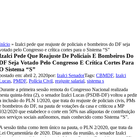
Skip
to
content
Início
»
Izalci pede que reajuste de policiais e bombeiros do DF seja
votado pelo Congresso e crítica cortes para o Sistema “S”
Izalci Pede Que Reajuste De Policiais E Bombeiros Do
DF Seja Votado Pelo Congresso E Crítica Cortes Para
O Sistema “S”
postado em: abril 2, 2020
por:
Izalci Senador
Tags:
CBMDF
,
Izalci
Lucas
,
PMDF
,
Polícia Civil
,
reajuste salarial
,
sistema s
Durante a primeira sessão remota do Congresso Nacional realizada
nesta quinta-feira (2), o senador Izalci Lucas (PSDB-DF) voltou a pedi
a inclusão do PLN 1/2020, que trata do reajuste de policiais civis, PMs
e bombeiros do DF, na pauta de votações da casa e criticou a MP
932/2020 que estabelece o corte em 50% nas alíquotas de contribuição
aos serviços sociais autônomos, mais conhecido como Sistema “S”.
A sessão tinha como item único na pauta, o PLN 2/2020, que trata da
Lei Orçamentária de 2020. Dias antes da reunião, o senador Izalci