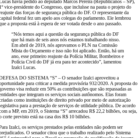
Lucas havia pedido ao deputado Marcos Pereira (Republicanos – SP),
1º vice-presidente do Congresso, que incluísse na pauta o projeto do
reajuste das forças de segurança pública do DF. O representante da
capital federal fez um apelo aos colegas do parlamento. Ele lembrou
que a proposta está à espera de ser votada desde o ano passado.
“Nós temos aqui a questão da segurança pública do DF
que há mais de seis anos nós estamos trabalhando nisso.
Em abril de 2019, nós aprovamos o PLN na Comissão
Mista do Orçamento e isso não foi aplicado. Então, há um
ano, esse primeiro reajuste da Polícia Militar, Bombeiros e
Polícia Civil do DF já era para ter acontecido”, lamentou
Izalci Lucas.
DEFESA DO SISTEMA “S” – O senador Izalci aproveitou a
oportunidade para criticar a medida provisória 932/2020. A proposta do
governo visa reduzir em 50% as contribuições que são repassadas as
entidades que integram os serviços sociais autônomos. Elas foram
criadas como instituições de direito privado por meio de autorização
legislativa para a prestação de serviços de utilidade pública. De acordo
com a MP, em 2019, o Sistema “S” arrecadou R$ 22,2 bilhões, ou seja,
o corte previsto está na casa dos R$ 10 bilhões.
Para Izalci, os serviços prestados pelas entidades não podem ser
prejudicados. O senador citou que o trabalho realizado pelo Sistema