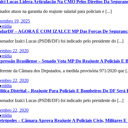
alci Lucas Lidera Articulação Na CMO Pelos Direitos Da Segura
nador atuou na garantia do reajuste salarial para policiais e [...]
zembro 19, 2025
 mídia
darDF – AGORA É COM IZALCI! MP Das Forças De Segurança 
senador Izalci Lucas (PSDB/DF) foi indicado pelo presidente do [...]
tembro 22, 2020
 mídia
pressão Brasiliense – Senado Vota MP Do Reajuste A Policiais E 
ferente da Câmara dos Deputados, a medida provisória 971/2020 que [.
tembro 22, 2020
 mídia
lítica Distrital – Reajuste Para Policiais E Bombeiros Do DF Será
senador Izalci Lucas (PSDB/DF) foi indicado pelo presidente do [...]
tembro 22, 2020
 mídia
trópoles – Câmara Aprova Reajuste A Policiais Civis, Militares