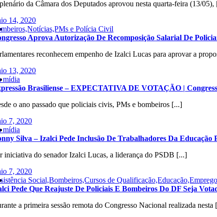
plenário da Câmara dos Deputados aprovou nesta quarta-feira (13/05), [
io 14, 2020
mbeiros,Notícias,PMs e Polícia Civil
ngresso Aprova Autorização De Recomposição Salarial De Polici
rlamentares reconhecem empenho de Izalci Lucas para aprovar a propost
io 13, 2020
 mídia
pressão Brasiliense – EXPECTATIVA DE VOTAÇÃO | Congresso Po
sde o ano passado que policiais civis, PMs e bombeiros [...]
io 7, 2020
 mídia
nny Silva – Izalci Pede Inclusão De Trabalhadores Da Educação 
r iniciativa do senador Izalci Lucas, a liderança do PSDB [...]
io 7, 2020
sistência Social,Bombeiros,Cursos de Qualificação,Educação,Emprego,
alci Pede Que Reajuste De Policiais E Bombeiros Do DF Seja Vota
rante a primeira sessão remota do Congresso Nacional realizada nesta [.