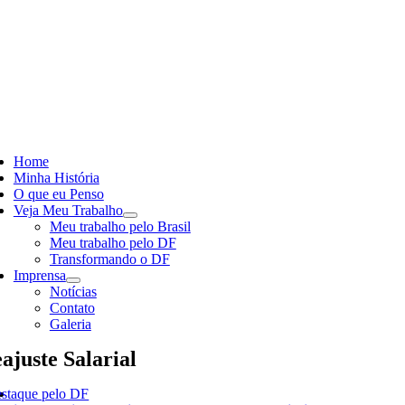
Skip
to
content
ggle
vigation
Home
Minha História
O que eu Penso
Veja Meu Trabalho
Meu trabalho pelo Brasil
Meu trabalho pelo DF
Transformando o DF
Imprensa
Notícias
Contato
Galeria
ajuste Salarial
staque pelo DF