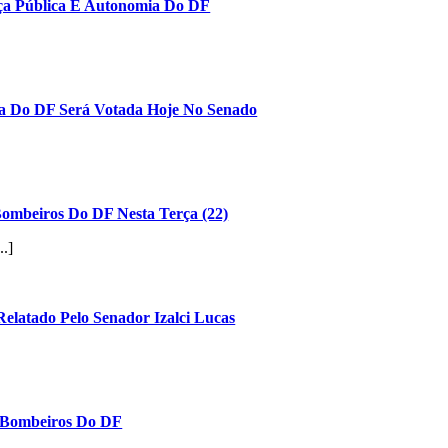
nça Pública E Autonomia Do DF
Do DF Será Votada Hoje No Senado
Bombeiros Do DF Nesta Terça (22)
..]
 Relatado Pelo Senador Izalci Lucas
 E Bombeiros Do DF