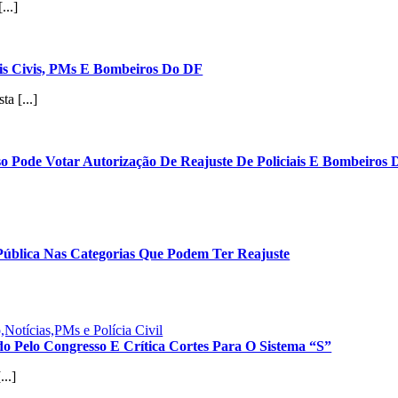
...]
ais Civis, PMs E Bombeiros Do DF
a [...]
de Votar Autorização De Reajuste De Policiais E Bombeiros Do
Pública Nas Categorias Que Podem Ter Reajuste
Notícias,PMs e Polícia Civil
do Pelo Congresso E Crítica Cortes Para O Sistema “S”
..]