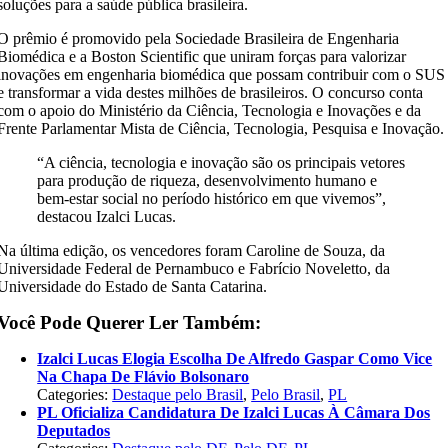
soluções para a saúde pública brasileira.
O prêmio é promovido pela Sociedade Brasileira de Engenharia
Biomédica e a Boston Scientific que uniram forças para valorizar
inovações em engenharia biomédica que possam contribuir com o SUS
e transformar a vida destes milhões de brasileiros. O concurso conta
com o apoio do Ministério da Ciência, Tecnologia e Inovações e da
Frente Parlamentar Mista de Ciência, Tecnologia, Pesquisa e Inovação.
“A ciência, tecnologia e inovação são os principais vetores
para produção de riqueza, desenvolvimento humano e
bem-estar social no período histórico em que vivemos”,
destacou Izalci Lucas.
Na última edição, os vencedores foram Caroline de Souza, da
Universidade Federal de Pernambuco e Fabrício Noveletto, da
Universidade do Estado de Santa Catarina.
Você Pode Querer Ler Também:
Izalci Lucas Elogia Escolha De Alfredo Gaspar Como Vice
Na Chapa De Flávio Bolsonaro
Categories:
Destaque pelo Brasil
,
Pelo Brasil
,
PL
PL Oficializa Candidatura De Izalci Lucas À Câmara Dos
Deputados