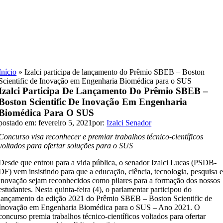
Skip
to
content
Início
»
Izalci participa de lançamento do Prêmio SBEB – Boston
Scientific de Inovação em Engenharia Biomédica para o SUS
Izalci Participa De Lançamento Do Prêmio SBEB –
Boston Scientific De Inovação Em Engenharia
Biomédica Para O SUS
postado em: fevereiro 5, 2021
por:
Izalci Senador
Concurso visa reconhecer e premiar trabalhos técnico-científicos
voltados para ofertar soluções para o SUS
Desde que entrou para a vida pública, o senador Izalci Lucas (PSDB-
DF) vem insistindo para que a educação, ciência, tecnologia, pesquisa 
inovação sejam reconhecidos como pilares para a formação dos nossos
estudantes. Nesta quinta-feira (4), o parlamentar participou do
lançamento da edição 2021 do Prêmio SBEB – Boston Scientific de
Inovação em Engenharia Biomédica para o SUS – Ano 2021. O
concurso premia trabalhos técnico-científicos voltados para ofertar