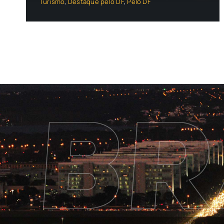
Turismo
,
Destaque pelo DF
,
Pelo DF