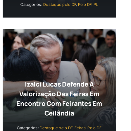
Categories:
Destaque pelo DF
,
Pelo DF
,
PL
Izalci Lucas Defende A
Valorização Das Feiras Em
Encontro Com Feirantes Em
Ceilândia
Categories:
Destaque pelo DF
,
Feiras
,
Pelo DF