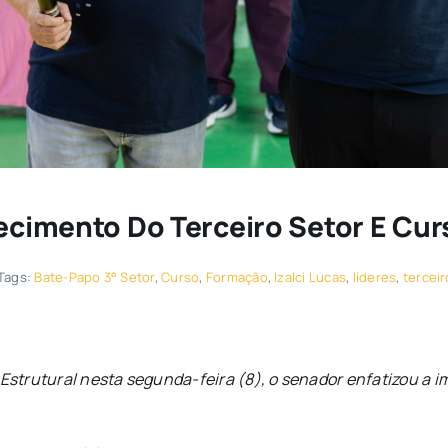
lecimento Do Terceiro Setor E Cu
Tags:
Bate-Papo 3° Setor
,
Curso
,
Formação
,
Izalci Lucas
,
líderes
,
terceir
 Estrutural nesta segunda-feira (8), o senador enfatizou a i