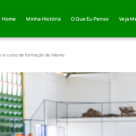
Home
Minha História
O Que Eu Penso
Veja M
r e curso de formação de líderes