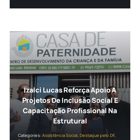
Izalci Lucas Reforça Apoio A
Projetos De Inclusão Social E
Capacitação Profissional Na
Estrutural
Categories:
Assistência Social
,
Destaque pelo DF
,