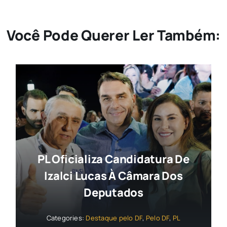
Você Pode Querer Ler Também:
PL Oficializa Candidatura De
Izalci Lucas À Câmara Dos
Deputados
Categories:
Destaque pelo DF
,
Pelo DF
,
PL