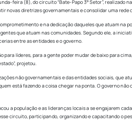
nda-feira (8), do circuito “Bate-Papo 3° Setor”, realizado n
ir novas diretrizes governamentais e consolidar uma rede de
 no comprometimento e na dedicação daqueles que atuam na po
 agentes que atuam nas comunidades. Segundo ele, a iniciat
cerias entre as entidades e o governo.
 para líderes, para a gente poder mudar de baixo para cima
stado”, projetou.
zações não governamentais e das entidades sociais, que at
é quem está fazendo a coisa chegar na ponta. O governo não
vocou a população e as lideranças locais a se engajarem cad
esse circuito, participando, organizando e capacitando o pes