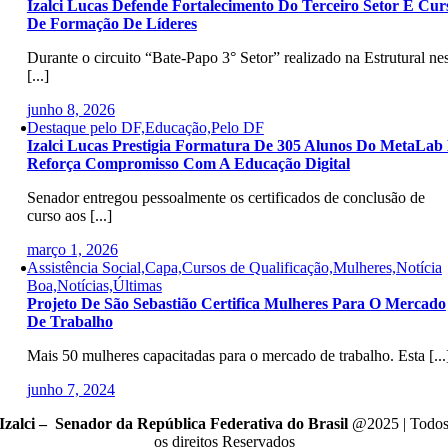
Izalci Lucas Defende Fortalecimento Do Terceiro Setor E Cur
De Formação De Líderes
Durante o circuito “Bate-Papo 3° Setor” realizado na Estrutural ne
[...]
junho 8, 2026
Destaque pelo DF,Educação,Pelo DF
Izalci Lucas Prestigia Formatura De 305 Alunos Do MetaLab
Reforça Compromisso Com A Educação Digital
Senador entregou pessoalmente os certificados de conclusão de
curso aos [...]
março 1, 2026
Assistência Social,Capa,Cursos de Qualificação,Mulheres,Notícia
Boa,Notícias,Últimas
Projeto De São Sebastião Certifica Mulheres Para O Mercado
De Trabalho
Mais 50 mulheres capacitadas para o mercado de trabalho. Esta [...
junho 7, 2024
Izalci – Senador da República Federativa do Brasil
@2025 | Todo
os direitos Reservados