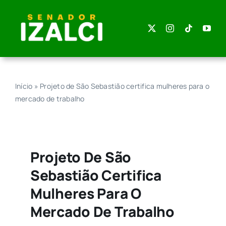
Skip
to
content
Início
»
Projeto de São Sebastião certifica mulheres para o
mercado de trabalho
Projeto De São
Sebastião Certifica
Mulheres Para O
Mercado De Trabalho