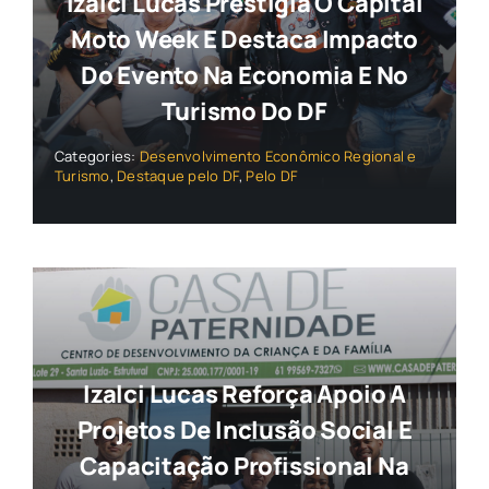
Izalci Lucas Prestigia O Capital
Moto Week E Destaca Impacto
Do Evento Na Economia E No
Turismo Do DF
Categories:
Desenvolvimento Econômico Regional e
Turismo
,
Destaque pelo DF
,
Pelo DF
Izalci Lucas Reforça Apoio A
Projetos De Inclusão Social E
Capacitação Profissional Na