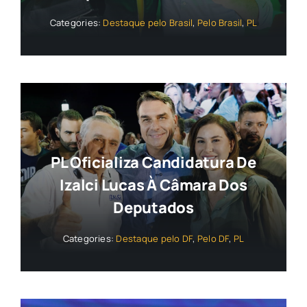
Categories:
Destaque pelo Brasil
,
Pelo Brasil
,
PL
PL Oficializa Candidatura De
Izalci Lucas À Câmara Dos
Deputados
Categories:
Destaque pelo DF
,
Pelo DF
,
PL