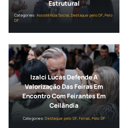
Estrutural
Categories:
Assistência Social
,
Destaque pelo DF
,
Pelo
DF
Izalci Lucas Defende A
Valorização Das Feiras Em
Encontro Com Feirantes Em
Ceilândia
Categories:
Destaque pelo DF
,
Feiras
,
Pelo DF