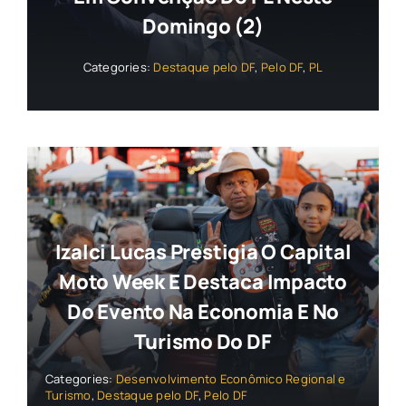
Domingo (2)
Categories:
Destaque pelo DF
,
Pelo DF
,
PL
Izalci Lucas Prestigia O Capital
Moto Week E Destaca Impacto
Do Evento Na Economia E No
Turismo Do DF
Categories:
Desenvolvimento Econômico Regional e
Turismo
,
Destaque pelo DF
,
Pelo DF