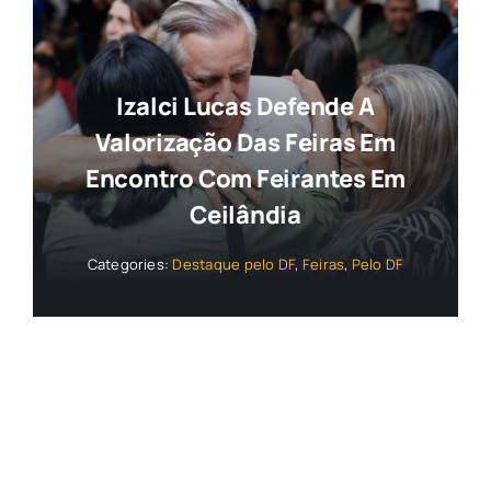
Izalci Lucas Defende A
Valorização Das Feiras Em
Encontro Com Feirantes Em
Ceilândia
Categories:
Destaque pelo DF
,
Feiras
,
Pelo DF