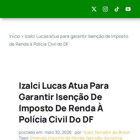
Skip
to
content
Início
»
Izalci Lucas atua para garantir isenção de Imposto
de Renda à Polícia Civil do DF
Izalci Lucas Atua Para
Garantir Isenção De
Imposto De Renda À
Polícia Civil Do DF
postado em: maio 30, 2026
por:
Izalci Senador do Brasil
Tags:
Emenda
,
Imposto de Renda
,
Isenção
,
isonomia
,