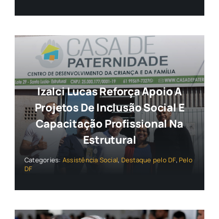
Izalci Lucas Reforça Apoio A
Projetos De Inclusão Social E
Capacitação Profissional Na
Estrutural
Categories:
Assistência Social
,
Destaque pelo DF
,
Pelo
DF