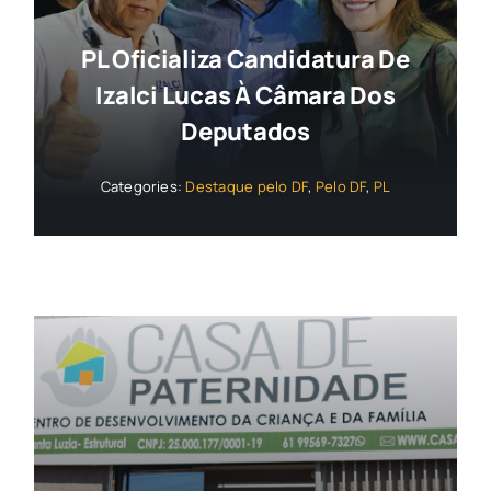
PL Oficializa Candidatura De
Izalci Lucas À Câmara Dos
Deputados
Categories:
Destaque pelo DF
,
Pelo DF
,
PL