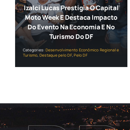
Izalci Lucas Prestigia O Capital
Moto Week E Destaca Impacto
Do Evento Na Economia E No
Turismo Do DF
Categories:
Desenvolvimento Econômico Regional e
Turismo
,
Destaque pelo DF
,
Pelo DF