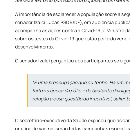
Senador lembrou que existe na população um sentime
A importância de esclarecer a população sobre a seg
senador Izalci Lucas PSDB/DF), em audiência pública
acompanha as ações contra a Covid-19, o Ministro da
sobre os testes da Covid-19 que estão perto do venc
desenvolvimento.
O senador Izalci perguntou aos participantes se o g
“É uma preocupação que eu tenho. Há um mov
feito na época da pólio – de bastante divulgaç
relação a essa questão do incentivo”, salient
O secretário-executivo da Saúde explicou que as ca
um tipo de vacina, serão feitas campanhas específic