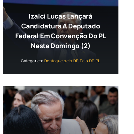
Izalci Lucas Lançará
Candidatura A Deputado
Federal Em Convenção Do PL
Neste Domingo (2)
Categories:
Destaque pelo DF
,
Pelo DF
,
PL