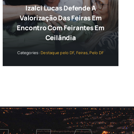
Izalci Lucas Defende A
Valorização Das Feiras Em
Encontro Com Feirantes Em
Ceilândia
Categories:
Destaque pelo DF
,
Feiras
,
Pelo DF