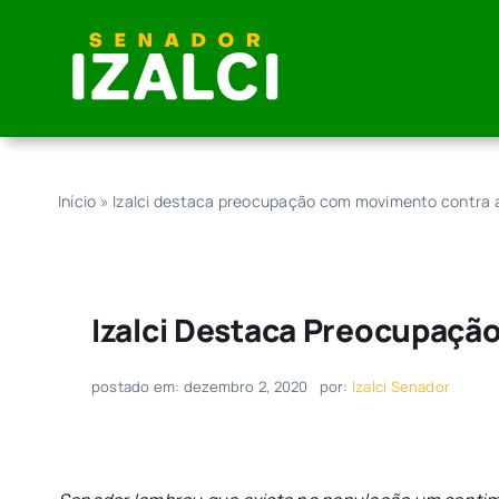
Skip
to
content
Início
»
Izalci destaca preocupação com movimento contra a
Izalci Destaca Preocupaçã
postado em: dezembro 2, 2020
por:
Izalci Senador