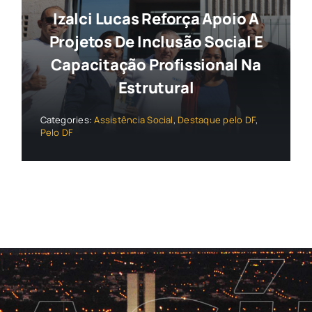
Izalci Lucas Reforça Apoio A
Projetos De Inclusão Social E
Capacitação Profissional Na
Estrutural
Categories:
Assistência Social
,
Destaque pelo DF
,
Pelo DF