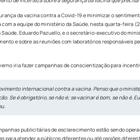
nto de incerteza sobre a segurança da vacina que precisa
urança da vacina contra a Covid-19 e minimizar o sentiment
 com a equipe do ministério da Saúde, nesta quarta-feira (
 Saúde, Eduardo Pazuello, e o secretário-executivo do minis
imento e sobre as reuniões com laboratórios responsáveis p
overno iria fazer campanhas de conscientização para incenti
imento internacional contra a vacina. Penso que o ministé
ão. Se é obrigatório, se não é; se vacinar é bom, se não é. E
ou.
mpanhas publicitárias de esclarecimento estão sendo opera
as para atender a públicos diferentes ou até regiões difere