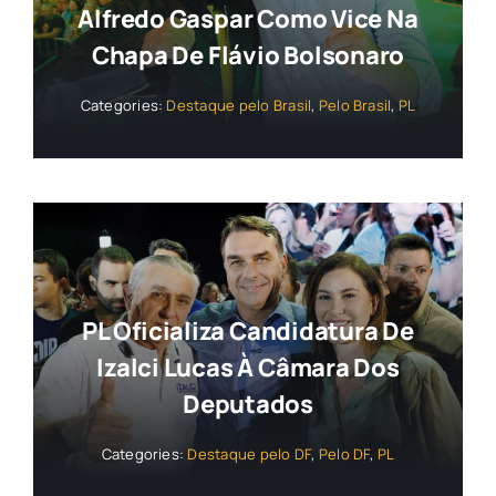
Alfredo Gaspar Como Vice Na
Chapa De Flávio Bolsonaro
Categories:
Destaque pelo Brasil
,
Pelo Brasil
,
PL
PL Oficializa Candidatura De
Izalci Lucas À Câmara Dos
Deputados
Categories:
Destaque pelo DF
,
Pelo DF
,
PL