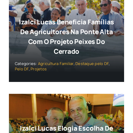
Izalci Lucas Beneficia Famílias
De Agricultores Na Ponte Alta
Com O Projeto Peixes Do
Cerrado
Categories:
Agricultura Familiar
,
Destaque pelo DF
,
Pelo DF
,
Projetos
Izalci Lucas Elogia Escolha De