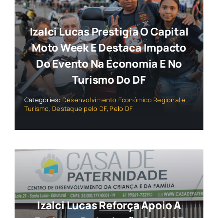
Izalci Lucas Prestigia O Capital
Moto Week E Destaca Impacto
Do Evento Na Economia E No
Turismo Do DF
Categories:
Desenvolvimento Econômico Regional e
Turismo
,
Destaque pelo DF
,
Pelo DF
Izalci Lucas Reforça Apoio A