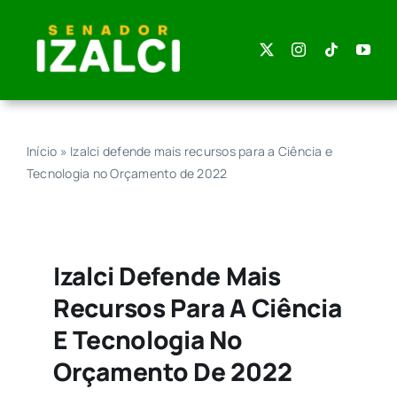
Skip
to
content
Início
»
Izalci defende mais recursos para a Ciência e
Tecnologia no Orçamento de 2022
Izalci Defende Mais
Recursos Para A Ciência
E Tecnologia No
Orçamento De 2022