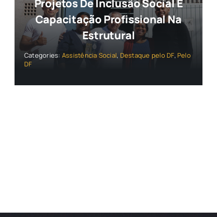
Projetos De Inclusão Social E
Capacitação Profissional Na
Estrutural
Categories:
Assistência Social
,
Destaque pelo DF
,
Pelo
DF