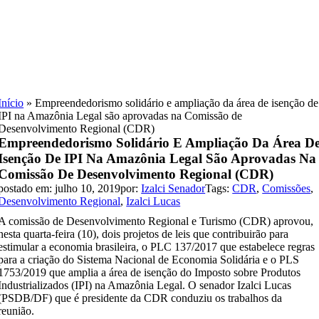
Skip
to
content
Início
»
Empreendedorismo solidário e ampliação da área de isenção de
IPI na Amazônia Legal são aprovadas na Comissão de
Desenvolvimento Regional (CDR)
Empreendedorismo Solidário E Ampliação Da Área D
Isenção De IPI Na Amazônia Legal São Aprovadas Na
Comissão De Desenvolvimento Regional (CDR)
postado em: julho 10, 2019
por:
Izalci Senador
Tags:
CDR
,
Comissões
,
Desenvolvimento Regional
,
Izalci Lucas
A comissão de Desenvolvimento Regional e Turismo (CDR) aprovou,
nesta quarta-feira (10), dois projetos de leis que contribuirão para
estimular a economia brasileira, o PLC 137/2017 que estabelece regras
para a criação do Sistema Nacional de Economia Solidária e o PLS
1753/2019 que amplia a área de isenção do Imposto sobre Produtos
Industrializados (IPI) na Amazônia Legal. O senador Izalci Lucas
(PSDB/DF) que é presidente da CDR conduziu os trabalhos da
reunião.