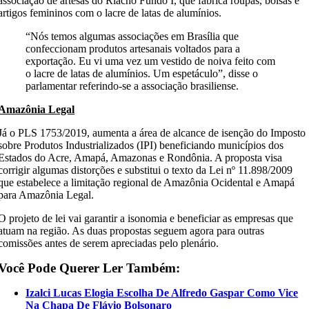
associação de artesãs do Riacho Fundo I, que fabrica roupas, bolsas e
artigos femininos com o lacre de latas de alumínios.
“Nós temos algumas associações em Brasília que
confeccionam produtos artesanais voltados para a
exportação. Eu vi uma vez um vestido de noiva feito com
o lacre de latas de alumínios. Um espetáculo”, disse o
parlamentar referindo-se a associação brasiliense.
Amazônia Legal
Já o PLS 1753/2019, aumenta a área de alcance de isenção do Imposto
sobre Produtos Industrializados (IPI) beneficiando municípios dos
Estados do Acre, Amapá, Amazonas e Rondônia. A proposta visa
corrigir algumas distorções e substitui o texto da Lei nº 11.898/2009
que estabelece a limitação regional de Amazônia Ocidental e Amapá
para Amazônia Legal.
O projeto de lei vai garantir a isonomia e beneficiar as empresas que
atuam na região. As duas propostas seguem agora para outras
comissões antes de serem apreciadas pelo plenário.
Você Pode Querer Ler Também:
Izalci Lucas Elogia Escolha De Alfredo Gaspar Como Vice
Na Chapa De Flávio Bolsonaro