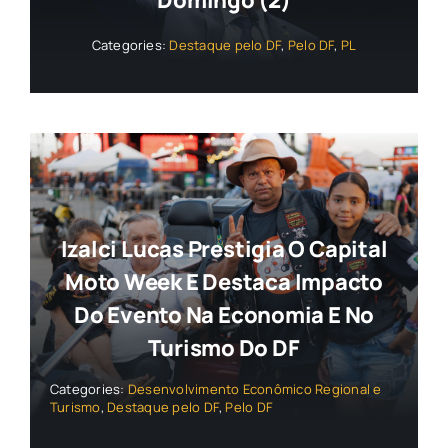
Domingo (2)
Categories:
Destaque pelo DF
,
Pelo DF
,
PL
Izalci Lucas Prestigia O Capital
Moto Week E Destaca Impacto
Do Evento Na Economia E No
Turismo Do DF
Categories:
Desenvolvimento Econômico Regional e
Turismo
,
Destaque pelo DF
,
Pelo DF