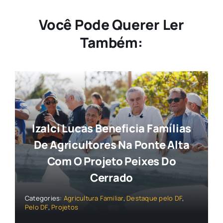
Você Pode Querer Ler
Também:
Izalci Lucas Beneficia Famílias
De Agricultores Na Ponte Alta
Com O Projeto Peixes Do
Cerrado
Categories:
Agricultura Familiar
,
Destaque pelo DF
,
Pelo DF
,
Projetos