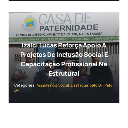
Izalci Lucas Reforça Apoio A
Projetos De Inclusão Social E
Capacitação Profissional Na
Estrutural
Categories:
Assistência Social
,
Destaque pelo DF
,
Pelo
DF