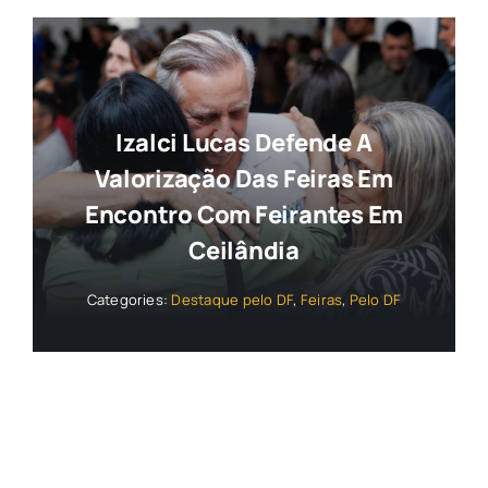
Izalci Lucas Defende A
Valorização Das Feiras Em
Encontro Com Feirantes Em
Ceilândia
Categories:
Destaque pelo DF
,
Feiras
,
Pelo DF