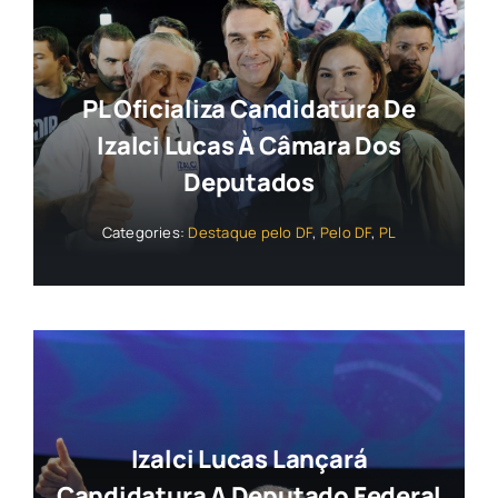
PL Oficializa Candidatura De
Izalci Lucas À Câmara Dos
Deputados
Categories:
Destaque pelo DF
,
Pelo DF
,
PL
Izalci Lucas Lançará
Candidatura A Deputado Federal