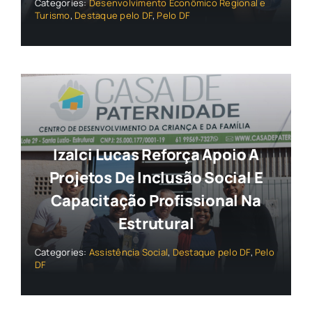
Categories:
Desenvolvimento Econômico Regional e
Turismo
,
Destaque pelo DF
,
Pelo DF
Izalci Lucas Reforça Apoio A
Projetos De Inclusão Social E
Capacitação Profissional Na
Estrutural
Categories:
Assistência Social
,
Destaque pelo DF
,
Pelo
DF