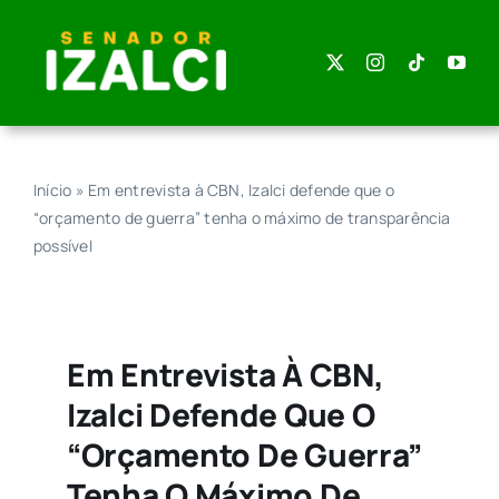
Skip
to
content
Início
»
Em entrevista à CBN, Izalci defende que o
“orçamento de guerra” tenha o máximo de transparência
possível
Em Entrevista À CBN,
Izalci Defende Que O
“orçamento De Guerra”
Tenha O Máximo De