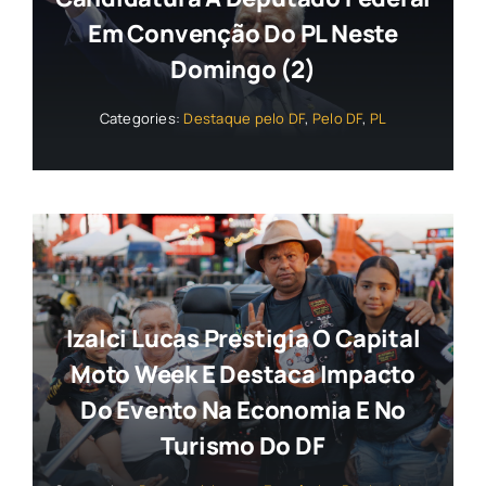
Em Convenção Do PL Neste
Domingo (2)
Categories:
Destaque pelo DF
,
Pelo DF
,
PL
Izalci Lucas Prestigia O Capital
Moto Week E Destaca Impacto
Do Evento Na Economia E No
Turismo Do DF