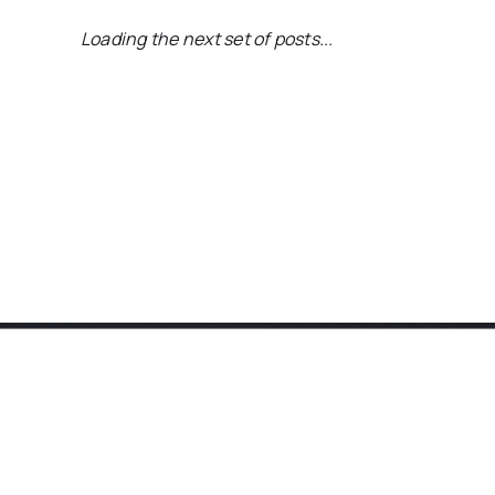
Na mídia
CB Poder – Faltam Dados
Confiáveis Na Condução Da Crise
Por Ibaneis, Critica Senador Izalci
Lucas
À QUEIMA-ROUPA, com Izalci Lucas (PSDB-DF),
senador O senhor liderou a [...]