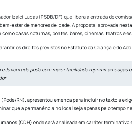
dor Izalci Lucas (PSDB/DF) que libera a entrada de comissá
bem-estar de menores de idade. A proposta, aprovada nesta t
como casas noturnas, boates, bares, cinemas, teatros e est
garantir os direitos previstos no Estatuto da Criança e do Ad
 e Juventude pode com maior facilidade reprimir ameaças ou
dor
 (Pode/RN), apresentou emenda para incluir no texto a exi
inar que a permanência no local seja apenas pelo tempo nece
umanos (CDH) onde será analisada em caráter terminativo e