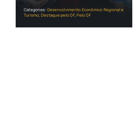
Categories:
Desenvolvimento Econômico Regional e
Turismo
,
Destaque pelo DF
,
Pelo DF