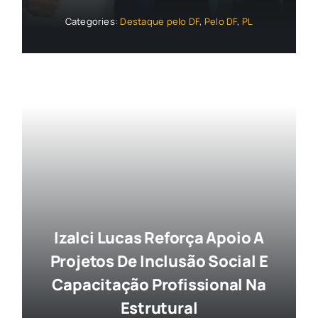
Categories:
Destaque pelo DF
,
Pelo DF
,
PL
Izalci Lucas Reforça Apoio A
Projetos De Inclusão Social E
Capacitação Profissional Na
Estrutural