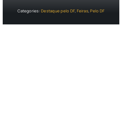
Categories:
Destaque pelo DF
,
Feiras
,
Pelo DF