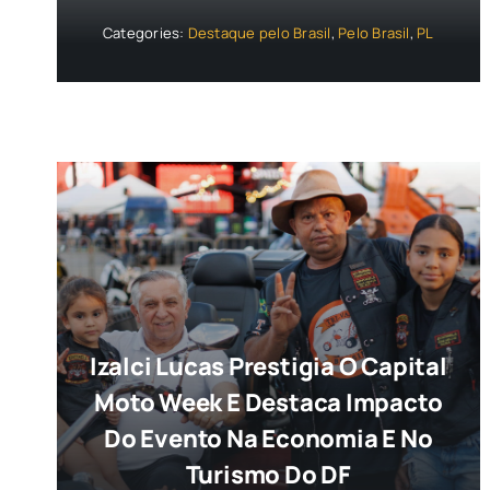
Categories:
Destaque pelo Brasil
,
Pelo Brasil
,
PL
Izalci Lucas Prestigia O Capital
Moto Week E Destaca Impacto
Do Evento Na Economia E No
Turismo Do DF