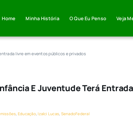
Home
Minha História
O Que Eu Penso
Veja M
entrada livre em eventos públicos e privados
nfância E Juventude Terá Entrada
missões
,
Educação
,
Izalci Lucas
,
SenadoFederal