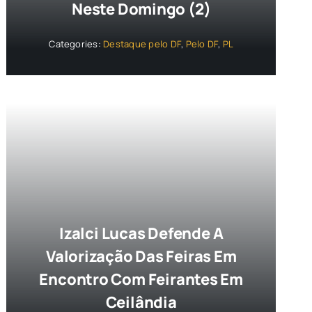
Neste Domingo (2)
Categories:
Destaque pelo DF
,
Pelo DF
,
PL
Izalci Lucas Defende A
Valorização Das Feiras Em
Encontro Com Feirantes Em
Ceilândia