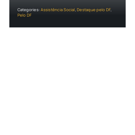
Categories:
Assistência Social
,
Destaque pelo DF
,
Pelo DF