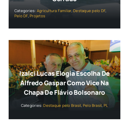
Categories:
Agricultura Familiar
,
Destaque pelo DF
,
Pelo DF
,
Projetos
Izalci Lucas Elogia Escolha De
Alfredo Gaspar Como Vice Na
Chapa De Flávio Bolsonaro
Categories:
Destaque pelo Brasil
,
Pelo Brasil
,
PL