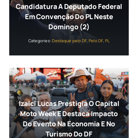
Candidatura A Deputado Federal
Em Convenção Do PL Neste
Domingo (2)
Categories:
Destaque pelo DF
,
Pelo DF
,
PL
Izalci Lucas Prestigia O Capital
Moto Week E Destaca Impacto
Do Evento Na Economia E No
Turismo Do DF