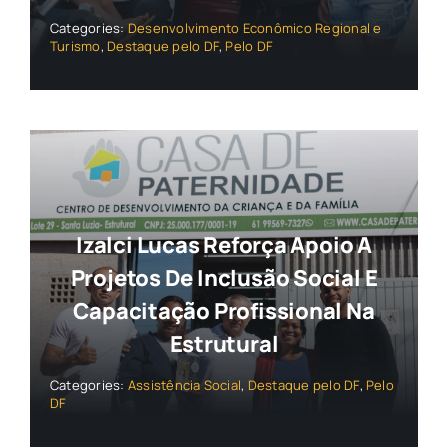
Categories:
Desenvolvimento Econômico Regional e
Turismo
,
Destaque pelo DF
,
Pelo DF
Izalci Lucas Reforça Apoio A
Projetos De Inclusão Social E
Capacitação Profissional Na
Estrutural
Categories:
Assistência Social
,
Destaque pelo DF
,
Pelo
DF