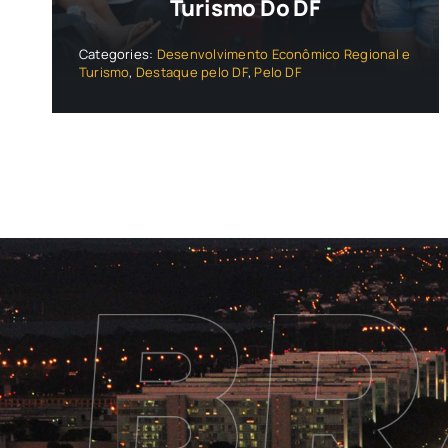
Turismo Do DF
Categories:
Desenvolvimento Econômico Regional e
Turismo
,
Destaque pelo DF
,
Pelo DF