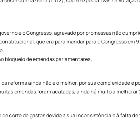
 desta quarta-feira (11/12), sobre expectativas na votação d
o governo e o Congresso, agravado por promessas não cumpr
onstitucional, que era para mandar para o Congresso em 90 d
e.
, no bloqueio de emendas parlamentares.
o da reforma ainda não é o melhor, por sua complexidade e 
muitas emendas foram acatadas, ainda há muito a melhorar”
 de corte de gastos devido à sua inconsistência e à falta d