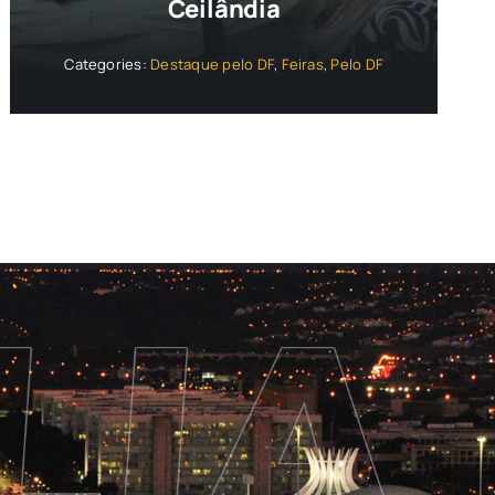
Ceilândia
Categories:
Destaque pelo DF
,
Feiras
,
Pelo DF