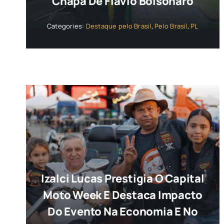
Chapa De Flávio Bolsonaro
Categories:
Destaque pelo Brasil
,
Pelo Brasil
,
PL
Izalci Lucas Prestigia O Capital
Moto Week E Destaca Impacto
Do Evento Na Economia E No