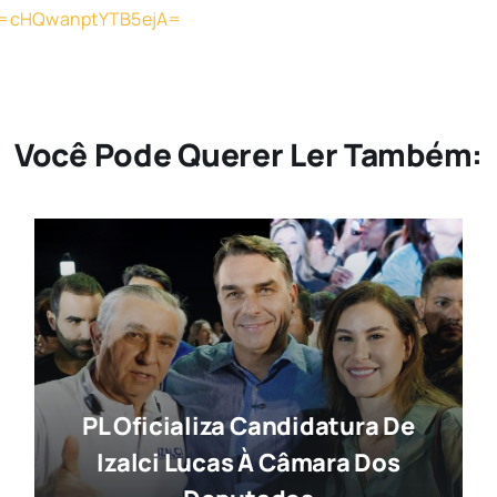
sh=cHQwanptYTB5ejA=
Você Pode Querer Ler Também:
PL Oficializa Candidatura De
Izalci Lucas À Câmara Dos