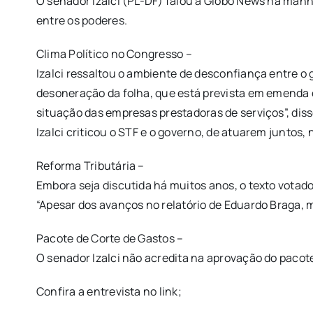
O senador Izalci (PL-DF) falou à Globo News na manhã
entre os poderes.
Clima Político no Congresso –
Izalci ressaltou o ambiente de desconfiança entre 
desoneração da folha, que está prevista em emenda c
situação das empresas prestadoras de serviços”, diss
Izalci criticou o STF e o governo, de atuarem juntos
Reforma Tributária –
Embora seja discutida há muitos anos, o texto votad
“Apesar dos avanços no relatório de Eduardo Braga, 
Pacote de Corte de Gastos –
O senador Izalci não acredita na aprovação do pacote
Confira a entrevista no link;