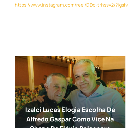
https://www.instagram.com/reel/DDc-trhssv2/?ig
Izalci Lucas Elogia Escolha De
Alfredo Gaspar Como Vice Na