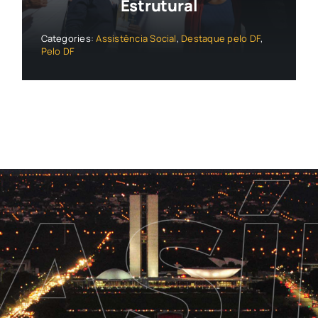
Estrutural
Categories:
Assistência Social
,
Destaque pelo DF
,
Pelo DF