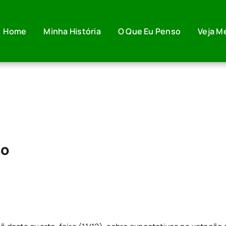
Home
Minha História
O Que Eu Penso
Veja M
so