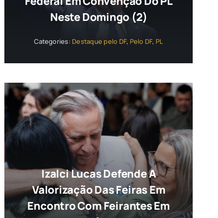
Federal Em Convenção Do PL
Neste Domingo (2)
Categories:
Destaque pelo DF
,
Pelo DF
,
PL
Izalci Lucas Defende A
Valorização Das Feiras Em
Encontro Com Feirantes Em