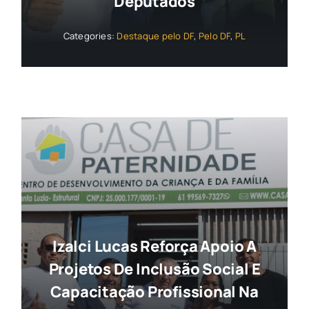
Deputados
Categories:
Destaque pelo DF
,
Pelo DF
,
PL
Izalci Lucas Reforça Apoio A
Projetos De Inclusão Social E
Capacitação Profissional Na