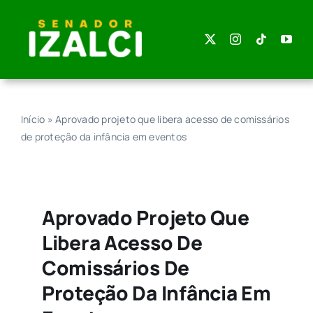
Skip
to
content
Início
»
Aprovado projeto que libera acesso de comissários
de proteção da infância em eventos
Aprovado Projeto Que
Libera Acesso De
Comissários De
Proteção Da Infância Em