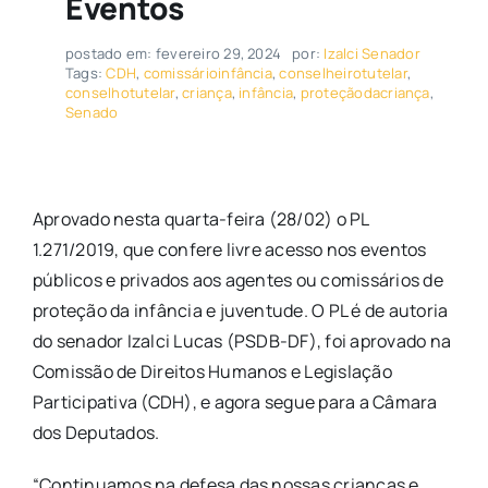
Eventos
postado em: fevereiro 29, 2024
por:
Izalci Senador
Tags:
CDH
,
comissárioinfância
,
conselheirotutelar
,
conselhotutelar
,
criança
,
infância
,
proteçãodacriança
,
Senado
Aprovado nesta quarta-feira (28/02) o PL
1.271/2019, que confere livre acesso nos eventos
públicos e privados aos agentes ou comissários de
proteção da infância e juventude. O PL é de autoria
do senador Izalci Lucas (PSDB-DF), foi aprovado na
Comissão de Direitos Humanos e Legislação
Participativa (CDH), e agora segue para a Câmara
dos Deputados.
“Continuamos na defesa das nossas crianças e