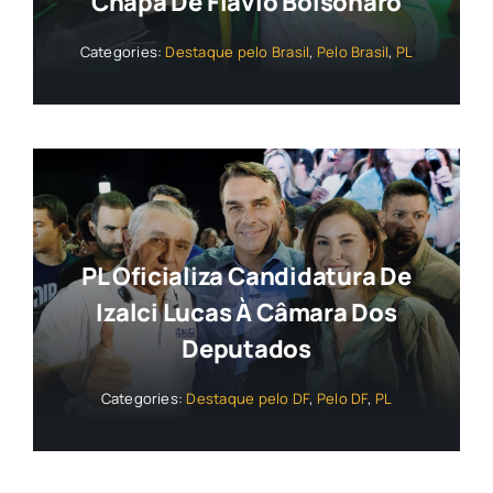
Chapa De Flávio Bolsonaro
Categories:
Destaque pelo Brasil
,
Pelo Brasil
,
PL
PL Oficializa Candidatura De
Izalci Lucas À Câmara Dos
Deputados
Categories:
Destaque pelo DF
,
Pelo DF
,
PL