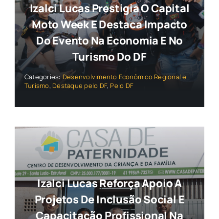
Izalci Lucas Prestigia O Capital
Moto Week E Destaca Impacto
Do Evento Na Economia E No
Turismo Do DF
Categories:
Desenvolvimento Econômico Regional e
Turismo
,
Destaque pelo DF
,
Pelo DF
Izalci Lucas Reforça Apoio A
Projetos De Inclusão Social E
Capacitação Profissional Na