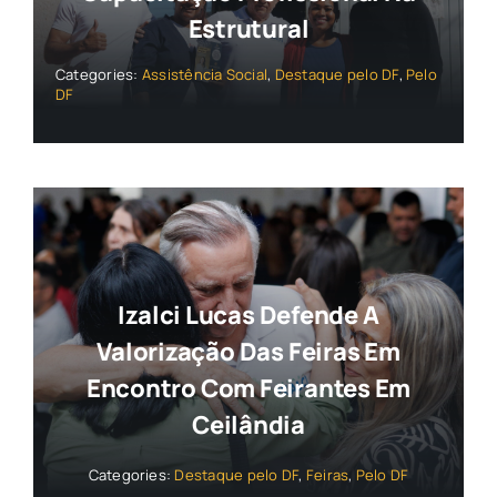
Estrutural
Categories:
Assistência Social
,
Destaque pelo DF
,
Pelo
DF
Izalci Lucas Defende A
Valorização Das Feiras Em
Encontro Com Feirantes Em
Ceilândia
Categories:
Destaque pelo DF
,
Feiras
,
Pelo DF