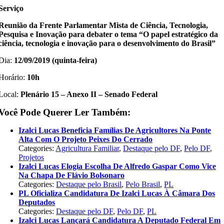
Serviço
Reunião da Frente Parlamentar Mista de Ciência, Tecnologia,
Pesquisa e Inovação para debater o tema “O papel estratégico da
ciência, tecnologia e inovação para o desenvolvimento do Brasil”
Dia:
12/09/2019 (quinta-feira)
Horário:
10h
Local:
Plenário 15 – Anexo II – Senado Federal
Você Pode Querer Ler Também:
Izalci Lucas Beneficia Famílias De Agricultores Na Ponte
Alta Com O Projeto Peixes Do Cerrado
Categories:
Agricultura Familiar
,
Destaque pelo DF
,
Pelo DF
,
Projetos
Izalci Lucas Elogia Escolha De Alfredo Gaspar Como Vice
Na Chapa De Flávio Bolsonaro
Categories:
Destaque pelo Brasil
,
Pelo Brasil
,
PL
PL Oficializa Candidatura De Izalci Lucas À Câmara Dos
Deputados
Categories:
Destaque pelo DF
,
Pelo DF
,
PL
Izalci Lucas Lançará Candidatura A Deputado Federal Em