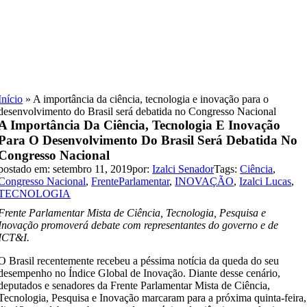
Skip
to
content
Início
»
A importância da ciência, tecnologia e inovação para o
desenvolvimento do Brasil será debatida no Congresso Nacional
A Importância Da Ciência, Tecnologia E Inovação
Para O Desenvolvimento Do Brasil Será Debatida No
Congresso Nacional
postado em: setembro 11, 2019
por:
Izalci Senador
Tags:
Ciência
,
Congresso Nacional
,
FrenteParlamentar
,
INOVAÇÃO
,
Izalci Lucas
,
TECNOLOGIA
Frente Parlamentar Mista de Ciência, Tecnologia, Pesquisa e
Inovação promoverá debate com representantes do governo e de
ICT&I.
O Brasil recentemente recebeu a péssima notícia da queda do seu
desempenho no Índice Global de Inovação. Diante desse cenário,
deputados e senadores da Frente Parlamentar Mista de Ciência,
Tecnologia, Pesquisa e Inovação marcaram para a próxima quinta-feira,