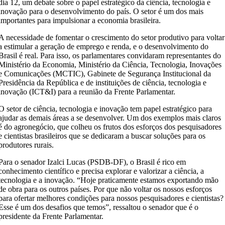
dia 12, um debate sobre o papel estratégico da ciência, tecnologia e
inovação para o desenvolvimento do país. O setor é um dos mais
importantes para impulsionar a economia brasileira.
A necessidade de fomentar o crescimento do setor produtivo para voltar
a estimular a geração de emprego e renda, e o desenvolvimento do
Brasil é real. Para isso, os parlamentares convidaram representantes do
Ministério da Economia, Ministério da Ciência, Tecnologia, Inovações
e Comunicações (MCTIC), Gabinete de Segurança Institucional da
Presidência da República e de instituições de ciência, tecnologia e
inovação (ICT&I) para a reunião da Frente Parlamentar.
O setor de ciência, tecnologia e inovação tem papel estratégico para
ajudar as demais áreas a se desenvolver. Um dos exemplos mais claros
é do agronegócio, que colheu os frutos dos esforços dos pesquisadores
e cientistas brasileiros que se dedicaram a buscar soluções para os
produtores rurais.
Para o senador Izalci Lucas (PSDB-DF), o Brasil é rico em
conhecimento científico e precisa explorar e valorizar a ciência, a
tecnologia e a inovação. “Hoje praticamente estamos exportando mão
de obra para os outros países. Por que não voltar os nossos esforços
para ofertar melhores condições para nossos pesquisadores e cientistas?
Esse é um dos desafios que temos”, ressaltou o senador que é o
presidente da Frente Parlamentar.