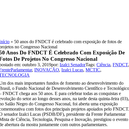
Skip
to
content
Início
»
50 anos do FNDCT é celebrado com exposição de fotos de
projetos no Congresso Nacional
50 Anos Do FNDCT É Celebrado Com Exposição De
Fotos De Projetos No Congresso Nacional
postado em: outubro 3, 2019
por:
Izalci Senador
Tags:
Ciência
,
FNDCT
FrenteParlamentar
,
INOVAÇÃO
,
Izalci Lucas
,
MCTIC
,
TECNOLOGIA
Um dos mais importantes fundos de fomento ao desenvolvimento do
Brasil, o Fundo Nacional de Desenvolvimento Científico e Tecnológic
– FNDCT chega aos 50 anos. E para celebrar todas as conquistas e
evolução do setor ao longo desses anos, na tarde desta quinta-feira (03)
no Salão Negro do Congresso Naconal, foi aberta uma exposição
comemorativa com fotos dos principais projetos apoiados pelo FNDCT
O senador Izalci Lucas (PSDB/DF), presidente da Frente Parlamentar
Mista de Ciência, Tecnologia, Pesquisa e Inovação, prestigiou o evento
de abertura da mostra juntamente com outros parlamentares.