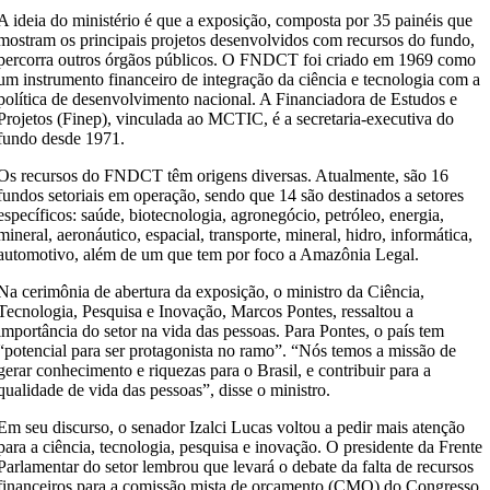
A ideia do ministério é que a exposição, composta por 35 painéis que
mostram os principais projetos desenvolvidos com recursos do fundo,
percorra outros órgãos públicos. O FNDCT foi criado em 1969 como
um instrumento financeiro de integração da ciência e tecnologia com a
política de desenvolvimento nacional. A Financiadora de Estudos e
Projetos (Finep), vinculada ao MCTIC, é a secretaria-executiva do
fundo desde 1971.
Os recursos do FNDCT têm origens diversas. Atualmente, são 16
fundos setoriais em operação, sendo que 14 são destinados a setores
específicos: saúde, biotecnologia, agronegócio, petróleo, energia,
mineral, aeronáutico, espacial, transporte, mineral, hidro, informática,
automotivo, além de um que tem por foco a Amazônia Legal.
Na cerimônia de abertura da exposição, o ministro da Ciência,
Tecnologia, Pesquisa e Inovação, Marcos Pontes, ressaltou a
importância do setor na vida das pessoas. Para Pontes, o país tem
“potencial para ser protagonista no ramo”. “Nós temos a missão de
gerar conhecimento e riquezas para o Brasil, e contribuir para a
qualidade de vida das pessoas”, disse o ministro.
Em seu discurso, o senador Izalci Lucas voltou a pedir mais atenção
para a ciência, tecnologia, pesquisa e inovação. O presidente da Frente
Parlamentar do setor lembrou que levará o debate da falta de recursos
financeiros para a comissão mista de orçamento (CMO) do Congresso.