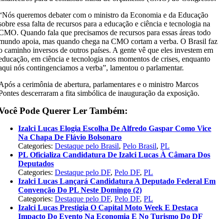
“Nós queremos debater com o ministro da Economia e da Educação
sobre essa falta de recursos para a educação e ciência e tecnologia na
CMO. Quando fala que precisamos de recursos para essas áreas todo
mundo apoia, mas quando chega na CMO cortam a verba. O Brasil faz
o caminho inversos de outros países. A gente vê que eles investem em
educação, em ciência e tecnologia nos momentos de crises, enquanto
aqui nós contingenciamos a verba”, lamentou o parlamentar.
Após a cerimônia de abertura, parlamentares e o ministro Marcos
Pontes descerraram a fita simbólica de inauguração da exposição.
Você Pode Querer Ler Também:
Izalci Lucas Elogia Escolha De Alfredo Gaspar Como Vice
Na Chapa De Flávio Bolsonaro
Categories:
Destaque pelo Brasil
,
Pelo Brasil
,
PL
PL Oficializa Candidatura De Izalci Lucas À Câmara Dos
Deputados
Categories:
Destaque pelo DF
,
Pelo DF
,
PL
Izalci Lucas Lançará Candidatura A Deputado Federal Em
Convenção Do PL Neste Domingo (2)
Categories:
Destaque pelo DF
,
Pelo DF
,
PL
Izalci Lucas Prestigia O Capital Moto Week E Destaca
Impacto Do Evento Na Economia E No Turismo Do DF