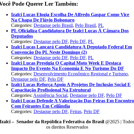
Você Pode Querer Ler Também:
Izalci Lucas Elogia Escolha De Alfredo Gaspar Como Vice
Na Chapa De Flávio Bolsonaro
Categories:
Destaque pelo Brasil
,
Pelo Brasil
,
PL
PL Oficializa Candidatura De Izalci Lucas À Câmara Dos
Deputados
Categories:
Destaque pelo DF
,
Pelo DF
,
PL
Izalci Lucas Lançará Candidatura A Deputado Federal Em
Convenção Do PL Neste Domingo (2)
Categories:
Destaque pelo DF
,
Pelo DF
,
PL
Izalci Lucas Prestigia O Capital Moto Week E Destaca
Impacto Do Evento Na Economia E No Turismo Do DF
Categories:
Desenvolvimento Econômico Regional e Turismo
,
Destaque pelo DF
,
Pelo DF
Izalci Lucas Reforça Apoio A Projetos De Inclusão Social E
Capacitação Profissional Na Estrutural
Categories:
Assistência Social
,
Destaque pelo DF
,
Pelo DF
Izalci Lucas Defende A Valorização Das Feiras Em Encontr
Com Feirantes Em Ceilândia
Categories:
Destaque pelo DF
,
Feiras
,
Pelo DF
Izalci – Senador da República Federativa do Brasil
@2025 | Todo
os direitos Reservados