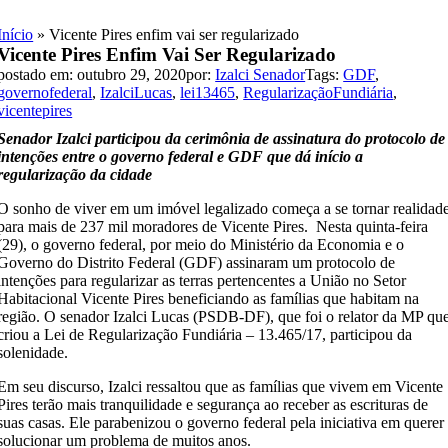
Skip
to
Início
»
Vicente Pires enfim vai ser regularizado
content
Vicente Pires Enfim Vai Ser Regularizado
postado em: outubro 29, 2020
por:
Izalci Senador
Tags:
GDF
,
governofederal
,
IzalciLucas
,
lei13465
,
RegularizaçãoFundiária
,
vicentepires
Senador Izalci participou da cerimônia de assinatura do protocolo de
intenções entre o governo federal e GDF que dá início a
regularização da cidade
O sonho de viver em um imóvel legalizado começa a se tornar realidad
para mais de 237 mil moradores de Vicente Pires.
Nesta quinta-feira
(29), o governo federal, por meio do Ministério da Economia e o
Governo do Distrito Federal (GDF) assinaram um protocolo de
intenções para regularizar as terras pertencentes a União no Setor
Habitacional Vicente Pires beneficiando as famílias que habitam na
região. O senador Izalci Lucas (PSDB-DF), que foi o relator da MP qu
criou a Lei de Regularização Fundiária – 13.465/17, participou da
solenidade.
Em seu discurso, Izalci ressaltou que as famílias que vivem em Vicente
Pires terão mais tranquilidade e segurança ao receber as escrituras de
suas casas. Ele parabenizou o governo federal pela iniciativa em querer
solucionar um problema de muitos anos.