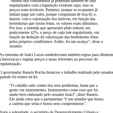
“Muitos dos condomínios já poderiam também ter sido
regularizados com a legislação existente aqui, mas os
preços eram inviáveis. Primeiro, porque os ocupantes já
tinham pago um valor, porque compraram de boa-fé; e,
depois, com a valorização dos imóveis, em função das
benfeitorias que foram feitas, os valores eram altíssimos.
Por isso, a emenda que apresentei pôde reduzir, em
praticamente 42%, o preço de cada lote regularizado, em
função da dedução da valorização das benfeitorias feitas
pelos próprios condôminos. Então, foi um avanço”, disse o
senador.
As emendas de Izalci Lucas estabeleceram também regras para diminui
a burocracia e regular preços e taxas referentes ao processo de
regularização.
O governador Ibaneis Rocha destacou o trabalho realizado pelo senado
quando foi relator da lei.
“O cidadão sabe cuidar dos seus problemas, basta que a
gente crie instrumentos. Instrumentos como esse que foi
muito bem elaborado pelo senador Izalci”, disse Ibaneis.
Ele ainda citou que o parlamentar “é um senador que honra
a cadeira que senta e honra seus compromissos”.
Após a solenidade, o secretário de Desenvolvimento Urbano e