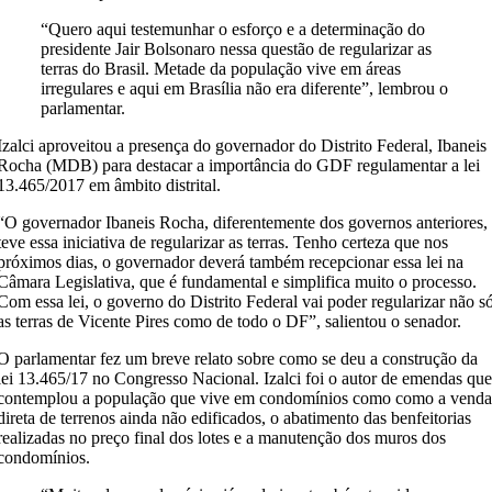
“Quero aqui testemunhar o esforço e a determinação do
presidente Jair Bolsonaro nessa questão de regularizar as
terras do Brasil. Metade da população vive em áreas
irregulares e aqui em Brasília não era diferente”, lembrou o
parlamentar.
Izalci aproveitou a presença do governador do Distrito Federal, Ibaneis
Rocha (MDB) para destacar a importância do GDF regulamentar a lei
13.465/2017 em âmbito distrital.
“O governador Ibaneis Rocha, diferentemente dos governos anteriores,
teve essa iniciativa de regularizar as terras. Tenho certeza que nos
próximos dias, o governador deverá também recepcionar essa lei na
Câmara Legislativa, que é fundamental e simplifica muito o processo.
Com essa lei, o governo do Distrito Federal vai poder regularizar não s
as terras de Vicente Pires como de todo o DF”, salientou o senador.
O parlamentar fez um breve relato sobre como se deu a construção da
lei 13.465/17 no Congresso Nacional. Izalci foi o autor de emendas qu
contemplou a população que vive em condomínios como como a vend
direta de terrenos ainda não edificados, o abatimento das benfeitorias
realizadas no preço final dos lotes e a manutenção dos muros dos
condomínios.