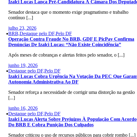
Izalci Lucas Lança Pré-Candidatura À Câmara Dos Deputad
Senador destaca que o momento exige pragmatismo e trabalho
contínuo [...]
julho 23, 2026
BRB,Destaque pelo DF,Pelo DF
Operação Contra Fraude No BRB, GDF E PicPay Confirma
Denúncias De Izalci Lucas: “Não Existe Coincidência”
​Após meses de cobranças e alertas feitos pelo senador, o [...]
junho 19, 2026
Destaque pelo DF,Pelo DF
Izalci Lucas Cobra Urgência Na Votação Da PEC Que Garan
Autonomia Administrativa Ao DF
Senador reforça a necessidade de corrigir uma distorção na gestão
[...]
junho 16, 2026
Destaque pelo DF,Pelo DF
Izalci Lucas Alerta Sobre Prejuízos À População Com Acordo
Do BRB E Cobra Punição Dos Culpados
Senador criticou o uso de recursos públicos para cobrir rombo [...]