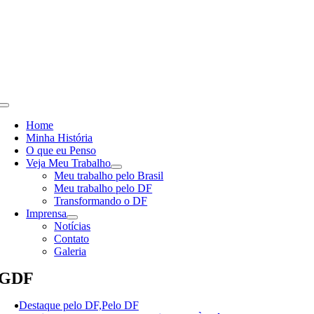
Skip
to
content
Toggle
Navigation
Home
Minha História
O que eu Penso
Veja Meu Trabalho
Meu trabalho pelo Brasil
Meu trabalho pelo DF
Transformando o DF
Imprensa
Notícias
Contato
Galeria
GDF
Destaque pelo DF,Pelo DF