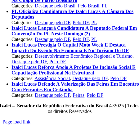
Na Chapa De Flávio Bolsonaro
Categories:
Destaque pelo Brasil
,
Pelo Brasil
,
PL
PL Oficializa Candidatura De Izalci Lucas À Câmara Dos
Deputados
Categories:
Destaque pelo DF
,
Pelo DF
,
PL
Izalci Lucas Lançará Candidatura A Deputado Federal Em
Convenção Do PL Neste Domingo (2)
Categories:
Destaque pelo DF
,
Pelo DF
,
PL
Izalci Lucas Prestigia O Capital Moto Week E Destaca
Impacto Do Evento Na Economia E No Turismo Do DF
Categories:
Desenvolvimento Econômico Regional e Turismo
,
Destaque pelo DF
,
Pelo DF
Izalci Lucas Reforça Apoio A Projetos De Inclusão Social E
Capacitação Profissional Na Estrutural
Categories:
Assistência Social
,
Destaque pelo DF
,
Pelo DF
Izalci Lucas Defende A Valorização Das Feiras Em Encontr
Com Feirantes Em Ceilândia
Categories:
Destaque pelo DF
,
Feiras
,
Pelo DF
Izalci – Senador da República Federativa do Brasil
@2025 | Todo
os direitos Reservados
Page load link
Go
to
Top