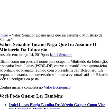
Skip
to
content
Início
»
Valor: Senador tucano nega que irá assumir o Ministério da
Educação
Valor: Senador Tucano Nega Que Irá Assumir O
Ministério Da Educação
postado em: março 14, 2019
por:
Izalci Senador
Citado como um possível nome para ocupar o Ministério da Educação,
o senador Izalci Lucas (PSDB-DF) esteve na manhã desta quinta-feira
no Palácio do Planalto reunido com o presidente Jair Bolsonaro. Ele
negou, no entanto, ter conversado sobre uma eventual saída de Ricardo
Vélez Rodríguez da pasta.
Confira matéria completa no
Valor Econômico
Você Pode Querer Ler Também:
Izalci Lucas Elogia Escolha De Alfredo Gaspar Como Vice