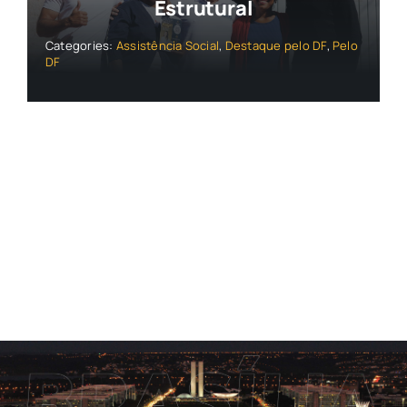
Estrutural
Categories:
Assistência Social
,
Destaque pelo DF
,
Pelo
DF