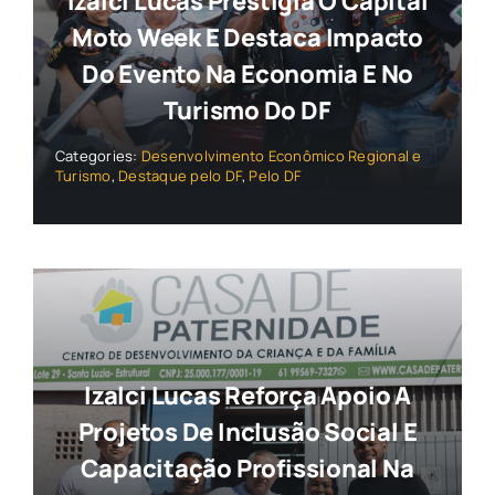
Izalci Lucas Prestigia O Capital
Moto Week E Destaca Impacto
Do Evento Na Economia E No
Turismo Do DF
Categories:
Desenvolvimento Econômico Regional e
Turismo
,
Destaque pelo DF
,
Pelo DF
Izalci Lucas Reforça Apoio A
Projetos De Inclusão Social E
Capacitação Profissional Na