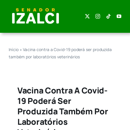
Skip
to
content
Início
»
Vacina contra a Covid-19 poderá ser produzida
também por laboratórios veterinários
Vacina Contra A Covid-
19 Poderá Ser
Produzida Também Por
Laboratórios