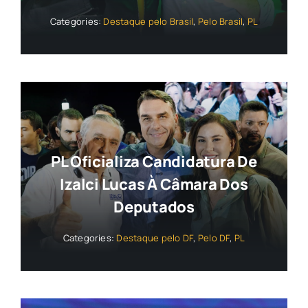
Categories:
Destaque pelo Brasil
,
Pelo Brasil
,
PL
PL Oficializa Candidatura De
Izalci Lucas À Câmara Dos
Deputados
Categories:
Destaque pelo DF
,
Pelo DF
,
PL