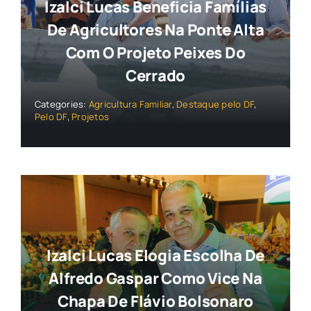
Izalci Lucas Beneficia Famílias
De Agricultores Na Ponte Alta
Com O Projeto Peixes Do
Cerrado
Categories:
Agricultura Familiar
,
Destaque pelo DF
,
Pelo DF
,
Projetos
Izalci Lucas Elogia Escolha De
Alfredo Gaspar Como Vice Na
Chapa De Flávio Bolsonaro