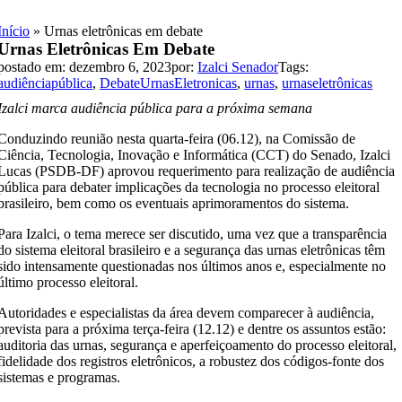
Skip
to
Início
»
Urnas eletrônicas em debate
content
Urnas Eletrônicas Em Debate
postado em: dezembro 6, 2023
por:
Izalci Senador
Tags:
audiênciapública
,
DebateUrnasEletronicas
,
urnas
,
urnaseletrônicas
Izalci marca audiência pública para a próxima semana
Conduzindo reunião nesta quarta-feira (06.12), na Comissão de
Ciência, Tecnologia, Inovação e Informática (CCT) do Senado, Izalci
Lucas (PSDB-DF) aprovou requerimento para realização de audiência
pública para debater implicações da tecnologia no processo eleitoral
brasileiro, bem como os eventuais aprimoramentos do sistema.
Para Izalci, o tema merece ser discutido, uma vez que a transparência
do sistema eleitoral brasileiro e a segurança das urnas eletrônicas têm
sido intensamente questionadas nos últimos anos e, especialmente no
último processo eleitoral.
Autoridades e especialistas da área devem comparecer à audiência,
prevista para a próxima terça-feira (12.12) e dentre os assuntos estão:
auditoria das urnas, segurança e aperfeiçoamento do processo eleitoral,
fidelidade dos registros eletrônicos, a robustez dos códigos-fonte dos
sistemas e programas.