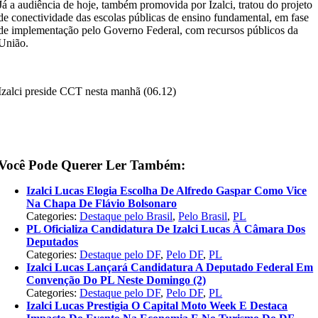
Já a audiência de hoje, também promovida por Izalci, tratou do projeto
de conectividade das escolas públicas de ensino fundamental, em fase
de implementação pelo Governo Federal, com recursos públicos da
União.
Izalci preside CCT nesta manhã (06.12)
Você Pode Querer Ler Também:
Izalci Lucas Elogia Escolha De Alfredo Gaspar Como Vice
Na Chapa De Flávio Bolsonaro
Categories:
Destaque pelo Brasil
,
Pelo Brasil
,
PL
PL Oficializa Candidatura De Izalci Lucas À Câmara Dos
Deputados
Categories:
Destaque pelo DF
,
Pelo DF
,
PL
Izalci Lucas Lançará Candidatura A Deputado Federal Em
Convenção Do PL Neste Domingo (2)
Categories:
Destaque pelo DF
,
Pelo DF
,
PL
Izalci Lucas Prestigia O Capital Moto Week E Destaca