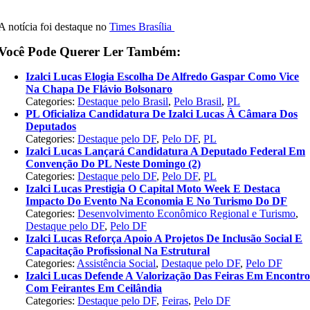
A notícia foi destaque no
Times Brasília
Você Pode Querer Ler Também:
Izalci Lucas Elogia Escolha De Alfredo Gaspar Como Vice
Na Chapa De Flávio Bolsonaro
Categories:
Destaque pelo Brasil
,
Pelo Brasil
,
PL
PL Oficializa Candidatura De Izalci Lucas À Câmara Dos
Deputados
Categories:
Destaque pelo DF
,
Pelo DF
,
PL
Izalci Lucas Lançará Candidatura A Deputado Federal Em
Convenção Do PL Neste Domingo (2)
Categories:
Destaque pelo DF
,
Pelo DF
,
PL
Izalci Lucas Prestigia O Capital Moto Week E Destaca
Impacto Do Evento Na Economia E No Turismo Do DF
Categories:
Desenvolvimento Econômico Regional e Turismo
,
Destaque pelo DF
,
Pelo DF
Izalci Lucas Reforça Apoio A Projetos De Inclusão Social E
Capacitação Profissional Na Estrutural
Categories:
Assistência Social
,
Destaque pelo DF
,
Pelo DF
Izalci Lucas Defende A Valorização Das Feiras Em Encontr
Com Feirantes Em Ceilândia
Categories:
Destaque pelo DF
,
Feiras
,
Pelo DF