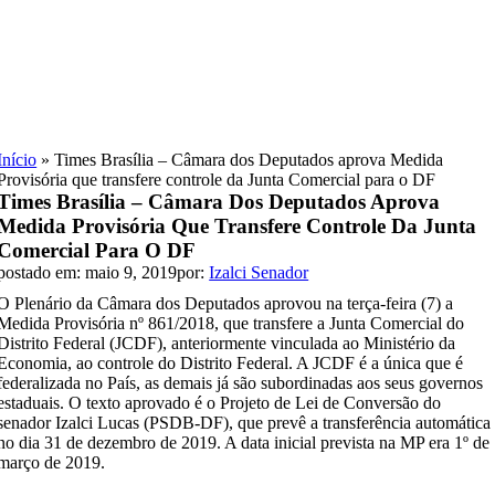
Skip
to
content
Início
»
Times Brasília – Câmara dos Deputados aprova Medida
Provisória que transfere controle da Junta Comercial para o DF
Times Brasília – Câmara Dos Deputados Aprova
Medida Provisória Que Transfere Controle Da Junta
Comercial Para O DF
postado em: maio 9, 2019
por:
Izalci Senador
O Plenário da Câmara dos Deputados aprovou na terça-feira (7) a
Medida Provisória nº 861/2018, que transfere a Junta Comercial do
Distrito Federal (JCDF), anteriormente vinculada ao Ministério da
Economia, ao controle do Distrito Federal. A JCDF é a única que é
federalizada no País, as demais já são subordinadas aos seus governos
estaduais. O texto aprovado é o Projeto de Lei de Conversão do
senador Izalci Lucas (PSDB-DF), que prevê a transferência automática
no dia 31 de dezembro de 2019. A data inicial prevista na MP era 1º de
março de 2019.