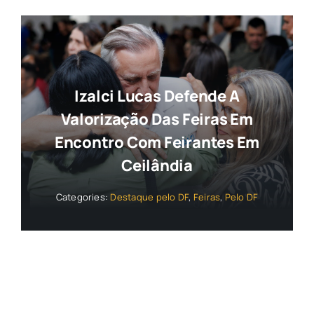
Izalci Lucas Defende A
Valorização Das Feiras Em
Encontro Com Feirantes Em
Ceilândia
Categories:
Destaque pelo DF
,
Feiras
,
Pelo DF