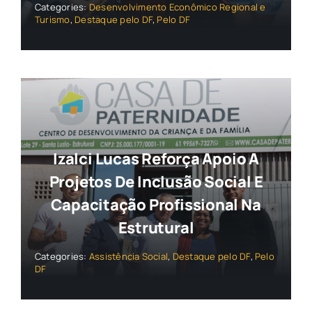
Categories:
Desenvolvimento Econômico Regional e
Turismo
,
Destaque pelo DF
,
Pelo DF
Izalci Lucas Reforça Apoio A
Projetos De Inclusão Social E
Capacitação Profissional Na
Estrutural
Categories:
Assistência Social
,
Destaque pelo DF
,
Pelo
DF