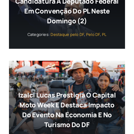
Candidatura A Deputado Federal
Em Convenção Do PL Neste
Domingo (2)
Categories:
Destaque pelo DF
,
Pelo DF
,
PL
Izalci Lucas Prestigia O Capital
Moto Week E Destaca Impacto
Do Evento Na Economia E No
Turismo Do DF