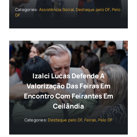
Categories:
Assistência Social
,
Destaque pelo DF
,
Pelo
DF
Izalci Lucas Defende A
Valorização Das Feiras Em
Encontro Com Feirantes Em
Ceilândia
Categories:
Destaque pelo DF
,
Feiras
,
Pelo DF