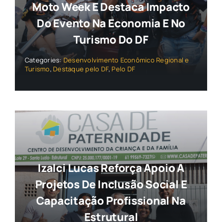
Moto Week E Destaca Impacto
Do Evento Na Economia E No
Turismo Do DF
Categories:
Desenvolvimento Econômico Regional e
Turismo
,
Destaque pelo DF
,
Pelo DF
Izalci Lucas Reforça Apoio A
Projetos De Inclusão Social E
Capacitação Profissional Na
Estrutural