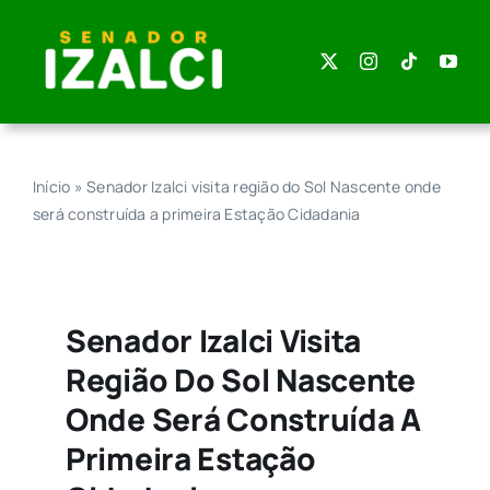
Skip
to
content
Início
»
Senador Izalci visita região do Sol Nascente onde
será construída a primeira Estação Cidadania
Senador Izalci Visita
Região Do Sol Nascente
Onde Será Construída A
Primeira Estação