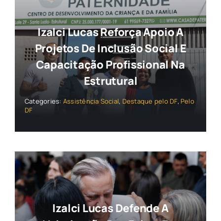
Izalci Lucas Reforça Apoio A
Projetos De Inclusão Social E
Capacitação Profissional Na
Estrutural
Categories:
Assistência Social
,
Destaque pelo DF
,
Pelo
DF
Izalci Lucas Defende A