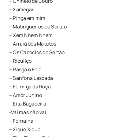
– Chinelo de Couro
– Xamegar
– Pinga em mim
– Matingueiros do Sertão
– Xem Nhem Nhem
– Arraiá dos Matutos
– Os Caboclos do Sertão
– Ribuliço
– Rasga o Fole
– Sanfona Lascada
– Formiga da Roça
– Amor Junino
– Eita Bagaceira
-Vai mas não vai
– Fornalha
– Xique Xique