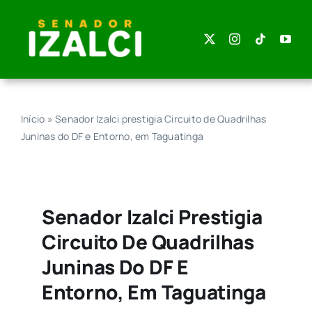
Skip
to
content
Início
»
Senador Izalci prestigia Circuito de Quadrilhas
Juninas do DF e Entorno, em Taguatinga
Senador Izalci Prestigia
Circuito De Quadrilhas
Juninas Do DF E
Entorno, Em Taguatinga