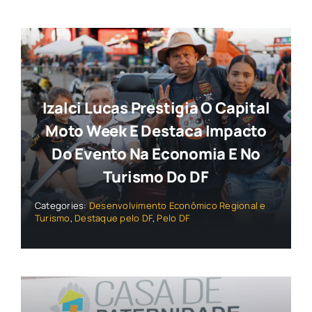
Izalci Lucas Prestigia O Capital
Moto Week E Destaca Impacto
Do Evento Na Economia E No
Turismo Do DF
Categories:
Desenvolvimento Econômico Regional e
Turismo
,
Destaque pelo DF
,
Pelo DF