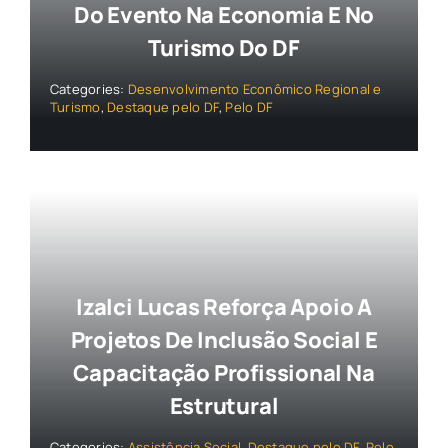
Do Evento Na Economia E No
Turismo Do DF
Categories:
Desenvolvimento Econômico Regional e
Turismo
,
Destaque pelo DF
,
Pelo DF
Izalci Lucas Reforça Apoio A
Projetos De Inclusão Social E
Capacitação Profissional Na
Estrutural
Categories:
Assistência Social
,
Destaque pelo DF
,
Pelo