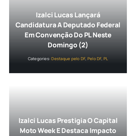
Izalci Lucas Lançará
Candidatura A Deputado Federal
Em Convenção Do PL Neste
Domingo (2)
Categories:
Destaque pelo DF
,
Pelo DF
,
PL
Izalci Lucas Prestigia O Capital
Moto Week E Destaca Impacto