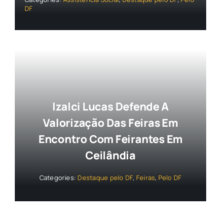
DF
Izalci Lucas Defende A
Valorização Das Feiras Em
Encontro Com Feirantes Em
Ceilândia
Categories:
Destaque pelo DF
,
Feiras
,
Pelo DF