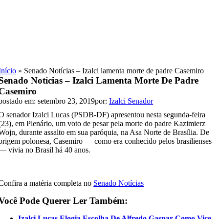
Skip
to
content
Início
»
Senado Notícias – Izalci lamenta morte de padre Casemiro
Senado Notícias – Izalci Lamenta Morte De Padre
Casemiro
postado em: setembro 23, 2019
por:
Izalci Senador
O senador Izalci Lucas (PSDB-DF) apresentou nesta segunda-feira
(23), em Plenário, um voto de pesar pela morte do padre Kazimierz
Wojn, durante assalto em sua paróquia, na Asa Norte de Brasília. De
origem polonesa, Casemiro — como era conhecido pelos brasilienses
— vivia no Brasil há 40 anos.
Confira a matéria completa no
Senado Notícias
Você Pode Querer Ler Também:
Izalci Lucas Elogia Escolha De Alfredo Gaspar Como Vice