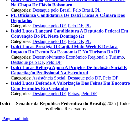
Na Chapa De Flávio Bolsonaro
Categories:
Destaque pelo Brasil
,
Pelo Brasil
,
PL
PL Oficializa Candidatura De Izalci Lucas À Câmara Dos
Deputados
Categories:
Destaque pelo DF
,
Pelo DF
,
PL
Izalci Lucas Lançará Candidatura A Deputado Federal Em
Convenção Do PL Neste Domingo (2)
Categories:
Destaque pelo DF
,
Pelo DF
,
PL
Izalci Lucas Prestigia O Capital Moto Week E Destaca
Impacto Do Evento Na Economia E No Turismo Do DF
Categories:
Desenvolvimento Econômico Regional e Turismo
,
Destaque pelo DF
,
Pelo DF
Izalci Lucas Reforça Apoio A Projetos De Inclusão Social E
Capacitação Profissional Na Estrutural
Categories:
Assistência Social
,
Destaque pelo DF
,
Pelo DF
Izalci Lucas Defende A Valorização Das Feiras Em Encontr
Com Feirantes Em Ceilândia
Categories:
Destaque pelo DF
,
Feiras
,
Pelo DF
Izalci – Senador da República Federativa do Brasil
@2025 | Todo
os direitos Reservados
Page load link
Go
to