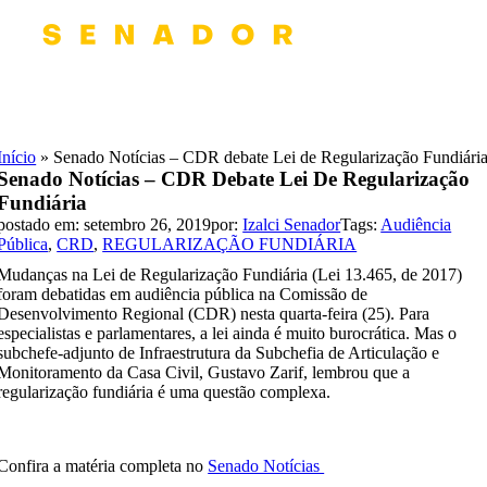
Skip
to
content
Início
»
Senado Notícias – CDR debate Lei de Regularização Fundiári
Senado Notícias – CDR Debate Lei De Regularização
Fundiária
postado em: setembro 26, 2019
por:
Izalci Senador
Tags:
Audiência
Pública
,
CRD
,
REGULARIZAÇÃO FUNDIÁRIA
Mudanças na Lei de Regularização Fundiária (Lei 13.465, de 2017)
foram debatidas em audiência pública na Comissão de
Desenvolvimento Regional (CDR) nesta quarta-feira (25). Para
especialistas e parlamentares, a lei ainda é muito burocrática. Mas o
subchefe-adjunto de Infraestrutura da Subchefia de Articulação e
Monitoramento da Casa Civil, Gustavo Zarif, lembrou que a
regularização fundiária é uma questão complexa.
Confira a matéria completa no
Senado Notícias