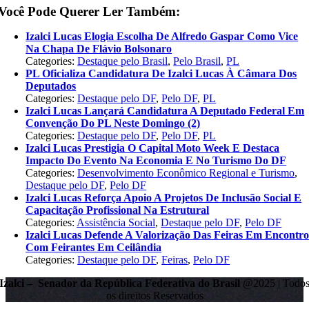
Você Pode Querer Ler Também:
Izalci Lucas Elogia Escolha De Alfredo Gaspar Como Vice
Na Chapa De Flávio Bolsonaro
Categories:
Destaque pelo Brasil
,
Pelo Brasil
,
PL
PL Oficializa Candidatura De Izalci Lucas À Câmara Dos
Deputados
Categories:
Destaque pelo DF
,
Pelo DF
,
PL
Izalci Lucas Lançará Candidatura A Deputado Federal Em
Convenção Do PL Neste Domingo (2)
Categories:
Destaque pelo DF
,
Pelo DF
,
PL
Izalci Lucas Prestigia O Capital Moto Week E Destaca
Impacto Do Evento Na Economia E No Turismo Do DF
Categories:
Desenvolvimento Econômico Regional e Turismo
,
Destaque pelo DF
,
Pelo DF
Izalci Lucas Reforça Apoio A Projetos De Inclusão Social E
Capacitação Profissional Na Estrutural
Categories:
Assistência Social
,
Destaque pelo DF
,
Pelo DF
Izalci Lucas Defende A Valorização Das Feiras Em Encontr
Com Feirantes Em Ceilândia
Categories:
Destaque pelo DF
,
Feiras
,
Pelo DF
Izalci – Senador da República Federativa do Brasil
@2025 | Todo
os direitos Reservados