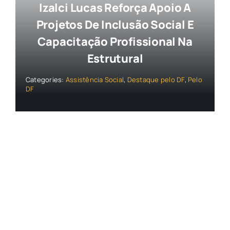
Izalci Lucas Reforça Apoio A
Projetos De Inclusão Social E
Capacitação Profissional Na
Estrutural
Categories:
Assistência Social
,
Destaque pelo DF
,
Pelo
DF