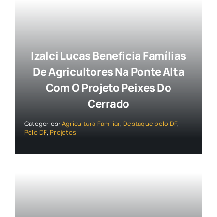
Izalci Lucas Beneficia Famílias
De Agricultores Na Ponte Alta
Com O Projeto Peixes Do
Cerrado
Categories:
Agricultura Familiar
,
Destaque pelo DF
,
Pelo DF
,
Projetos