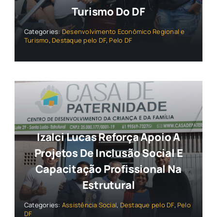
Turismo Do DF
Categories:
Desenvolvimento Econômico Regional e
Turismo
,
Destaque pelo DF
,
Pelo DF
Izalci Lucas Reforça Apoio A
Projetos De Inclusão Social E
Capacitação Profissional Na
Estrutural
Categories:
Assistência Social
,
Destaque pelo DF
,
Pelo
DF