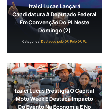
Izalci Lucas Lançará
Candidatura A Deputado Federal
Em Convenção Do PL Neste
Domingo (2)
Categories:
Destaque pelo DF
,
Pelo DF
,
PL
Izalci Lucas Prestigia O Capital
Moto Week E Destaca Impacto
Do Evento Na Economia E No