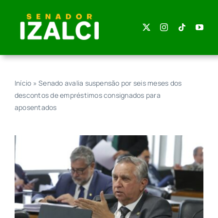
Skip
to
content
Início
»
Senado avalia suspensão por seis meses dos
descontos de empréstimos consignados para
aposentados