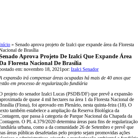
Skip
to
content
Início
»
Senado aprova projeto de Izalci que expande área da Floresta
Nacional de Brasília
Senado Aprova Projeto De Izalci Que Expande Área
Da Floresta Nacional De Brasília
postado em: novembro 18, 2021
por:
Izalci Senador
A expansão irá compensar áreas ocupadas há mais de 40 anos que
estão em processo de regularização fundiária
O projeto do senador Izalci Lucas (PSDB/DF) que prevê a expansão
aproximada de quase 4 mil hectares na área 1 da Floresta Nacional de
Brasília (Flona), foi aprovado em Plenário, nesta quinta-feira (18). O
texto também estabelece a ampliação da Reserva Biológica da
Contagem, que passa à categoria de Parque Nacional da Chapada da
Contagem. O PL 4.379/2020 determina áreas para fins de regularização
fundiária urbana, como a da comunidade 26 de Setembro e prevê que
nas áreas públicas desafetadas pelo projeto sejam promovidas ações