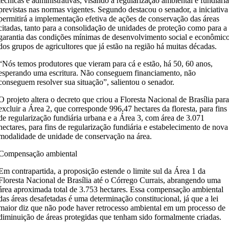
técnicas e administrativas, visando a regularização ambiental e fundiári
previstas nas normas vigentes. Segundo destacou o senador, a iniciativa
permitirá a implementação efetiva de ações de conservação das áreas
citadas, tanto para a consolidação de unidades de proteção como para a
garantia das condições mínimas de desenvolvimento social e econômic
dos grupos de agricultores que já estão na região há muitas décadas.
“Nós temos produtores que vieram para cá e estão, há 50, 60 anos,
esperando uma escritura. Não conseguem financiamento, não
conseguem resolver sua situação”, salientou o senador.
O projeto altera o decreto que criou a Floresta Nacional de Brasília par
excluir a Área 2, que corresponde 996,47 hectares da floresta, para fins
de regularização fundiária urbana e a Área 3, com área de 3.071
hectares, para fins de regularização fundiária e estabelecimento de nova
modalidade de unidade de conservação na área.
Compensação ambiental
Em contrapartida, a proposição estende o limite sul da Área 1 da
Floresta Nacional de Brasília até o Córrego Currais, abrangendo uma
área aproximada total de 3.753 hectares. Essa compensação ambiental
das áreas desafetadas é uma determinação constitucional, já que a lei
maior diz que não pode haver retrocesso ambiental em um processo de
diminuição de áreas protegidas que tenham sido formalmente criadas.