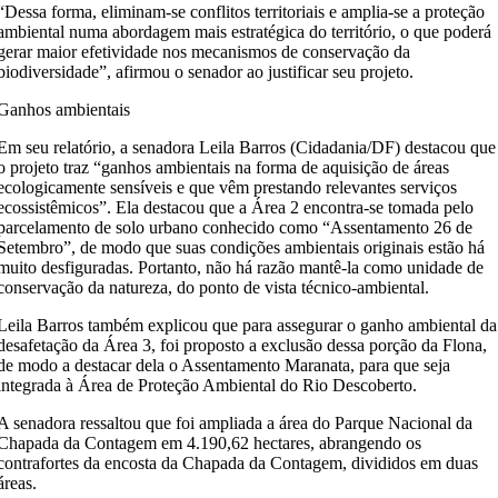
“Dessa forma, eliminam-se conflitos territoriais e amplia-se a proteção
ambiental numa abordagem mais estratégica do território, o que poderá
gerar maior efetividade nos mecanismos de conservação da
biodiversidade”, afirmou o senador ao justificar seu projeto.
Ganhos ambientais
Em seu relatório, a senadora Leila Barros (Cidadania/DF) destacou que
o projeto traz “ganhos ambientais na forma de aquisição de áreas
ecologicamente sensíveis e que vêm prestando relevantes serviços
ecossistêmicos”. Ela destacou que a Área 2 encontra-se tomada pelo
parcelamento de solo urbano conhecido como “Assentamento 26 de
Setembro”, de modo que suas condições ambientais originais estão há
muito desfiguradas. Portanto, não há razão mantê-la como unidade de
conservação da natureza, do ponto de vista técnico-ambiental.
Leila Barros também explicou que para assegurar o ganho ambiental da
desafetação da Área 3, foi proposto a exclusão dessa porção da Flona,
de modo a destacar dela o Assentamento Maranata, para que seja
integrada à Área de Proteção Ambiental do Rio Descoberto.
A senadora ressaltou que foi ampliada a área do Parque Nacional da
Chapada da Contagem em 4.190,62 hectares, abrangendo os
contrafortes da encosta da Chapada da Contagem, divididos em duas
áreas.