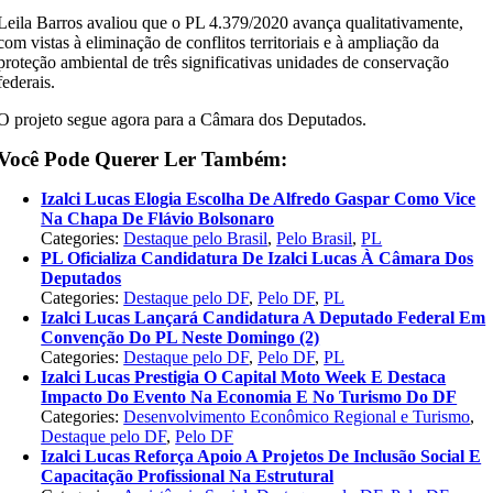
Leila Barros avaliou que o PL 4.379/2020 avança qualitativamente,
com vistas à eliminação de conflitos territoriais e à ampliação da
proteção ambiental de três significativas unidades de conservação
federais.
O projeto segue agora para a Câmara dos Deputados.
Você Pode Querer Ler Também:
Izalci Lucas Elogia Escolha De Alfredo Gaspar Como Vice
Na Chapa De Flávio Bolsonaro
Categories:
Destaque pelo Brasil
,
Pelo Brasil
,
PL
PL Oficializa Candidatura De Izalci Lucas À Câmara Dos
Deputados
Categories:
Destaque pelo DF
,
Pelo DF
,
PL
Izalci Lucas Lançará Candidatura A Deputado Federal Em
Convenção Do PL Neste Domingo (2)
Categories:
Destaque pelo DF
,
Pelo DF
,
PL
Izalci Lucas Prestigia O Capital Moto Week E Destaca
Impacto Do Evento Na Economia E No Turismo Do DF
Categories:
Desenvolvimento Econômico Regional e Turismo
,
Destaque pelo DF
,
Pelo DF
Izalci Lucas Reforça Apoio A Projetos De Inclusão Social E
Capacitação Profissional Na Estrutural