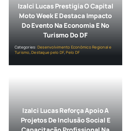
Izalci Lucas Prestigia O Capital
Moto Week E Destaca Impacto
Do Evento Na Economia E No
Turismo Do DF
Categories:
Desenvolvimento Econômico Regional e
Turismo
,
Destaque pelo DF
,
Pelo DF
Izalci Lucas Reforça Apoio A
Projetos De Inclusão Social E
Capacitação Profissional Na