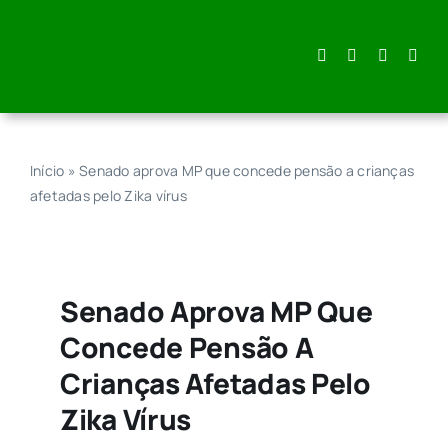
Skip
to
content
Início
»
Senado aprova MP que concede pensão a crianças
afetadas pelo Zika vírus
Senado Aprova MP Que
Concede Pensão A
Crianças Afetadas Pelo
Zika Vírus