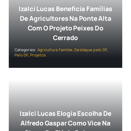
Izalci Lucas Beneficia Famílias
De Agricultores Na Ponte Alta
Com O Projeto Peixes Do
Cerrado
Categories:
Agricultura Familiar
,
Destaque pelo DF
,
Pelo DF
,
Projetos
Izalci Lucas Elogia Escolha De
Alfredo Gaspar Como Vice Na