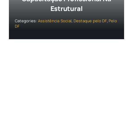
Estrutural
Categories:
Assistência Social
,
Destaque pelo DF
,
Pelo
DF