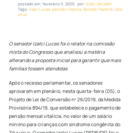
postado em: fevereiro 5, 2020
por:
Izalci Senador
Tags:
Izalci Lucas
,
pensão vitalícia
,
Senado Federal
,
Zika
vírus
O senador Izalci Lucas foi o relator na comissão
mista do Congresso que analisou a matéria
alterando a proposta inicial para garantir que mais
famílias fossem atendidas
Após o recesso parlamentar, os senadores
aprovaram em plenário, nesta quarta-feira (05), o
Projeto de Lei de Conversão nº 26/2019, da Medida
Provisória 894/19, que estabelece o pagamento de
pensão mensal vitalícia, no valor de um salário
mínimo para crianças com síndrome congênita do
Zika vírus. O senador Izalci Lucas (PSDB/DF) foi o