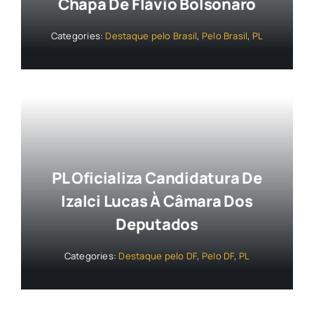
Chapa De Flávio Bolsonaro
Categories:
Destaque pelo Brasil
,
Pelo Brasil
,
PL
PL Oficializa Candidatura De
Izalci Lucas À Câmara Dos
Deputados
Categories:
Destaque pelo DF
,
Pelo DF
,
PL