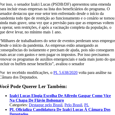
Por isso, o senador Izalci Lucas (PSDB/DF) apresentou uma emenda
para incluir essas empresas na lista dos beneficiários do programa. O
senador destacou que esse setor tem enfrentado desde o início da
pandemia todo tipo de restrição ao funcionamento e o cenário se tornou
ainda mais grave, uma vez que a previsão para que as empresas voltem
a operar, sem restrições, é após a vacinação completa da população, o
que deve levar, no mínimo mais 1 ano.
“Milhares de trabalhadores do setor de eventos perderam seus emprego
desde o início da pandemia. As empresas estão amargando as
consequências do isolamento e precisam de ajuda, pois não conseguem
mais arcar com gastos e nem pagar os impostos. Por isso precisamos
renovar os programas de auxílios emergenciais e nada mais justo do qu
incluir os buffets nesse benefício”, avaliou o senador
Por ter recebido modificações, o
PL 5.638/2020
volta para análise na
Câmara dos Deputados.
Você Pode Querer Ler Também:
Izalci Lucas Elogia Escolha De Alfredo Gaspar Como Vice
Na Chapa De Flávio Bolsonaro
Categories:
Destaque pelo Brasil
,
Pelo Brasil
,
PL
PL Oficializa Candidatura De Izalci Lucas À Câmara Dos
Deputados