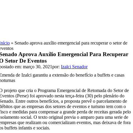
Skip
to
content
Início
»
Senado aprova auxílio emergencial para recuperar o setor de
eventos
Senado Aprova Auxílio Emergencial Para Recuperar
O Setor De Eventos
postado em: março 30, 2021
por:
Izalci Senador
Emenda de Izalci garantiu a extensão do benefício a buffets e casas
noturnas
O projeto que cria o Programa Emergencial de Retomada do Setor de
Eventos (Perse) foi aprovado nesta terça-feira (30) pelo plenário do
Senado. Entre outros benefícios, a proposta prevê o parcelamento de
débitos que as empresas dos setores de eventos e turismo tem com o
fisco e medidas para compensar a grande perda de receitas gerada pelo
isolamento social. O texto original previa o amparo para uma serie de
empresas que realizam ou comercializam eventos, mas deixava de fora
os buffets infantis e sociais.