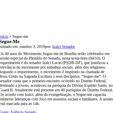
Skip
to
content
Início
»
Segue-me
Segue-Me
postado em: outubro 3, 2019
por:
Izalci Senador
Os 40 anos do Movimento Segue-me de Brasília serão celebrados em
sessão especial do Plenário do Senado, nesta sexta-feira (04/10). O
requerimento é do senador Izalci Lucas (PSDB-DF), que justificou a
relevância do movimento por trabalhos sociais, além dos religiosos.
Segundo o requerimento, o movimento é inspirado na chamada de
Jesus Cristo na Sagrada Escritura a seus discípulos: “Segue-me”. O
senador conta que o primeiro encontro ocorrido no Distrito Federal,
destinado a jovens, aconteceu na paróquia do Divino Espírito Santo, no
Guará II. Atualmente está presente em 40 paróquias do Distrito Federal
De acordo com Izalci, além da evangelização, o Segue-me capacita
inúmeras lideranças com foco em assuntos sociais e familiares. A sessã
está marcada para as 14h.
Fonte: Agência Senado