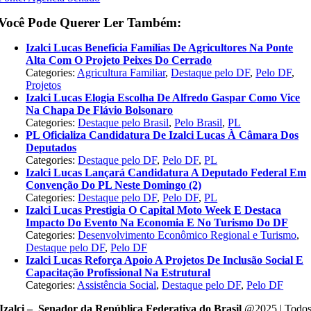
Você Pode Querer Ler Também:
Izalci Lucas Beneficia Famílias De Agricultores Na Ponte
Alta Com O Projeto Peixes Do Cerrado
Categories:
Agricultura Familiar
,
Destaque pelo DF
,
Pelo DF
,
Projetos
Izalci Lucas Elogia Escolha De Alfredo Gaspar Como Vice
Na Chapa De Flávio Bolsonaro
Categories:
Destaque pelo Brasil
,
Pelo Brasil
,
PL
PL Oficializa Candidatura De Izalci Lucas À Câmara Dos
Deputados
Categories:
Destaque pelo DF
,
Pelo DF
,
PL
Izalci Lucas Lançará Candidatura A Deputado Federal Em
Convenção Do PL Neste Domingo (2)
Categories:
Destaque pelo DF
,
Pelo DF
,
PL
Izalci Lucas Prestigia O Capital Moto Week E Destaca
Impacto Do Evento Na Economia E No Turismo Do DF
Categories:
Desenvolvimento Econômico Regional e Turismo
,
Destaque pelo DF
,
Pelo DF
Izalci Lucas Reforça Apoio A Projetos De Inclusão Social E
Capacitação Profissional Na Estrutural
Categories:
Assistência Social
,
Destaque pelo DF
,
Pelo DF
Izalci – Senador da República Federativa do Brasil
@2025 | Todo