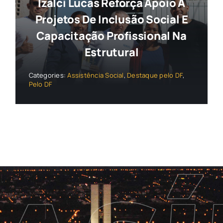
Izalci Lucas Reforça Apoio A
Projetos De Inclusão Social E
Capacitação Profissional Na
Estrutural
Categories:
Assistência Social
,
Destaque pelo DF
,
Pelo DF