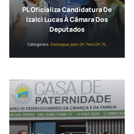
PL Oficializa Candidatura De
Izalci Lucas À Câmara Dos
Deputados
Categories:
Destaque pelo DF
,
Pelo DF
,
PL