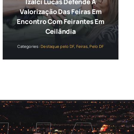
Izalci Lucas Defende A
Valorização Das Feiras Em
Encontro Com Feirantes Em
Ceilândia
Categories:
Destaque pelo DF
,
Feiras
,
Pelo DF