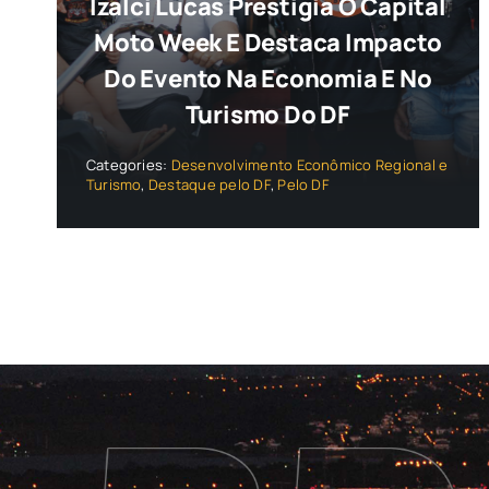
Izalci Lucas Prestigia O Capital
Moto Week E Destaca Impacto
Do Evento Na Economia E No
Turismo Do DF
Categories:
Desenvolvimento Econômico Regional e
Turismo
,
Destaque pelo DF
,
Pelo DF