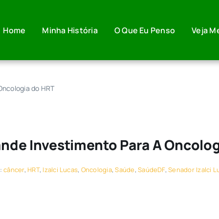
Home
Minha História
O Que Eu Penso
Veja M
 Oncologia do HRT
rande Investimento Para A Oncolo
:
câncer
,
HRT
,
Izalci Lucas
,
Oncologia
,
Saúde
,
SaúdeDF
,
Senador Izalci L