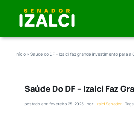
Skip
to
content
Início
»
Saúde do DF – Izalci faz grande investimento para a
Saúde Do DF – Izalci Faz G
postado em: fevereiro 25, 2025
por:
Izalci Senador
Tags