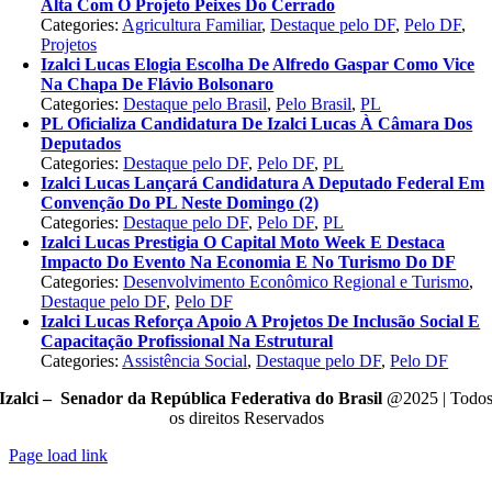
Alta Com O Projeto Peixes Do Cerrado
Categories:
Agricultura Familiar
,
Destaque pelo DF
,
Pelo DF
,
Projetos
Izalci Lucas Elogia Escolha De Alfredo Gaspar Como Vice
Na Chapa De Flávio Bolsonaro
Categories:
Destaque pelo Brasil
,
Pelo Brasil
,
PL
PL Oficializa Candidatura De Izalci Lucas À Câmara Dos
Deputados
Categories:
Destaque pelo DF
,
Pelo DF
,
PL
Izalci Lucas Lançará Candidatura A Deputado Federal Em
Convenção Do PL Neste Domingo (2)
Categories:
Destaque pelo DF
,
Pelo DF
,
PL
Izalci Lucas Prestigia O Capital Moto Week E Destaca
Impacto Do Evento Na Economia E No Turismo Do DF
Categories:
Desenvolvimento Econômico Regional e Turismo
,
Destaque pelo DF
,
Pelo DF
Izalci Lucas Reforça Apoio A Projetos De Inclusão Social E
Capacitação Profissional Na Estrutural
Categories:
Assistência Social
,
Destaque pelo DF
,
Pelo DF
Izalci – Senador da República Federativa do Brasil
@2025 | Todo
os direitos Reservados
Page load link
Go