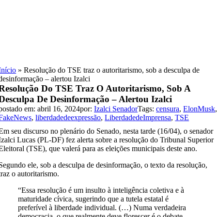
Skip
to
content
Início
»
Resolução do TSE traz o autoritarismo, sob a desculpa de
desinformação – alertou Izalci
Resolução Do TSE Traz O Autoritarismo, Sob A
Desculpa De Desinformação – Alertou Izalci
postado em: abril 16, 2024
por:
Izalci Senador
Tags:
censura
,
ElonMusk
FakeNews
,
liberdadedeexpressão
,
LiberdadedeImprensa
,
TSE
Em seu discurso no plenário do Senado, nesta tarde (16/04), o senador
Izalci Lucas (PL-DF) fez alerta sobre a resolução do Tribunal Superior
Eleitoral (TSE), que valerá para as eleições municipais deste ano.
Segundo ele, sob a desculpa de desinformação, o texto da resolução,
traz o autoritarismo.
“Essa resolução é um insulto à inteligência coletiva e à
maturidade cívica, sugerindo que a tutela estatal é
preferível à liberdade individual. (…) Numa verdadeira
democracia, o que realmente deve florescer é o debate