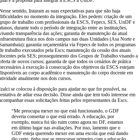
qual é a proposta para integrar a ESCS à UnDF.
Nesse sentido, listaram as suas expectativas para que não haja
dificuldades no momento da integração. Eles pedem: criação de um
grupo de trabalho com profissionais da ESCS, Fepecs, SES, UnDF e
alunos, durante todo o período de integração entre as instituições,
visando transparência das ações; garantia de manutenção da atual
infraestrutura física nos dois campus nas duas Unidades (Asa Norte e
Samambaia); garantia orçamentária via Fepecs de todos os programas
de trabalho executados pela Escs; manutenção da cessão dos atuais
docentes pela SES; prosseguimento dos Grupos de Trabalho visando a
oferta de novos cursos; garantia de que todos os cenários de prática
necessários à execução à consecução dos objetivos da ESCS estejam
disponíveis ao corpo acadêmico e manutenção do corpo docente em
atividade atualmente nos dois cursos.
Izalci se colocou à disposição para ajudar no que for possível, na
tentativa de adiar essa decisão. Disse ainda que tem todo interesse em
acompanhar essas solicitações feitas pelos representantes da Escs.
“Me preocupa mexer no que está funcionando, o GDF
deveria consertar o que está errado. A educação, por
exemplo, nunca foi tão ruim como agora no DF, estamos
em último lugar nas avaliações. Por isso, lamento que o
GDF esteja querendo mexer em uma escola que está dando
tão certo, tinha que se preocupar primeiro com a educação