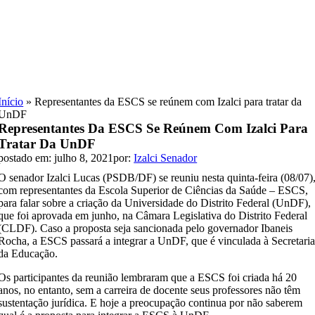
Skip
to
content
Início
»
Representantes da ESCS se reúnem com Izalci para tratar da
UnDF
Representantes Da ESCS Se Reúnem Com Izalci Para
Tratar Da UnDF
postado em: julho 8, 2021
por:
Izalci Senador
O senador Izalci Lucas (PSDB/DF) se reuniu nesta quinta-feira (08/07)
com representantes da Escola Superior de Ciências da Saúde – ESCS,
para falar sobre a criação da Universidade do Distrito Federal (UnDF),
que foi aprovada em junho, na Câmara Legislativa do Distrito Federal
(CLDF). Caso a proposta seja sancionada pelo governador Ibaneis
Rocha, a ESCS passará a integrar a UnDF, que é vinculada à Secretari
da Educação.
Os participantes da reunião lembraram que a ESCS foi criada há 20
anos, no entanto, sem a carreira de docente seus professores não têm
sustentação jurídica. E hoje a preocupação continua por não saberem