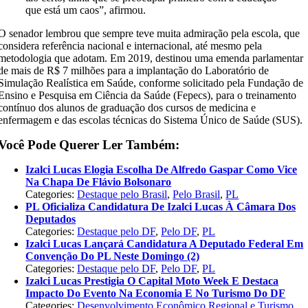
que está um caos”, afirmou.
O senador lembrou que sempre teve muita admiração pela escola, que
considera referência nacional e internacional, até mesmo pela
metodologia que adotam. Em 2019, destinou uma emenda parlamentar
de mais de R$ 7 milhões para a implantação do Laboratório de
Simulação Realística em Saúde, conforme solicitado pela Fundação de
Ensino e Pesquisa em Ciência da Saúde (Fepecs), para o treinamento
contínuo dos alunos de graduação dos cursos de medicina e
enfermagem e das escolas técnicas do Sistema Único de Saúde (SUS).
Você Pode Querer Ler Também:
Izalci Lucas Elogia Escolha De Alfredo Gaspar Como Vice
Na Chapa De Flávio Bolsonaro
Categories:
Destaque pelo Brasil
,
Pelo Brasil
,
PL
PL Oficializa Candidatura De Izalci Lucas À Câmara Dos
Deputados
Categories:
Destaque pelo DF
,
Pelo DF
,
PL
Izalci Lucas Lançará Candidatura A Deputado Federal Em
Convenção Do PL Neste Domingo (2)
Categories:
Destaque pelo DF
,
Pelo DF
,
PL
Izalci Lucas Prestigia O Capital Moto Week E Destaca
Impacto Do Evento Na Economia E No Turismo Do DF
Categories:
Desenvolvimento Econômico Regional e Turismo
,