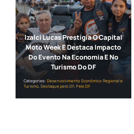
Izalci Lucas Prestigia O Capital
Moto Week E Destaca Impacto
Do Evento Na Economia E No
Turismo Do DF
Categories:
Desenvolvimento Econômico Regional e
Turismo
,
Destaque pelo DF
,
Pelo DF