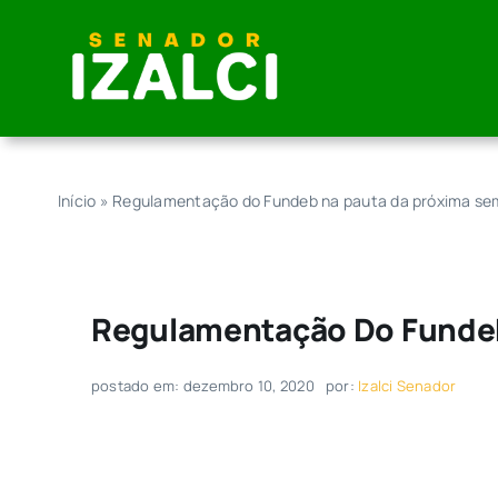
Skip
to
content
Início
»
Regulamentação do Fundeb na pauta da próxima s
Regulamentação Do Funde
postado em: dezembro 10, 2020
por:
Izalci Senador