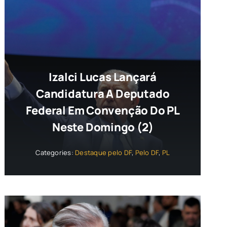
Izalci Lucas Lançará
Candidatura A Deputado
Federal Em Convenção Do PL
Neste Domingo (2)
Categories:
Destaque pelo DF
,
Pelo DF
,
PL