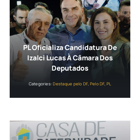
PL Oficializa Candidatura De
Izalci Lucas À Câmara Dos
Deputados
Categories:
Destaque pelo DF
,
Pelo DF
,
PL