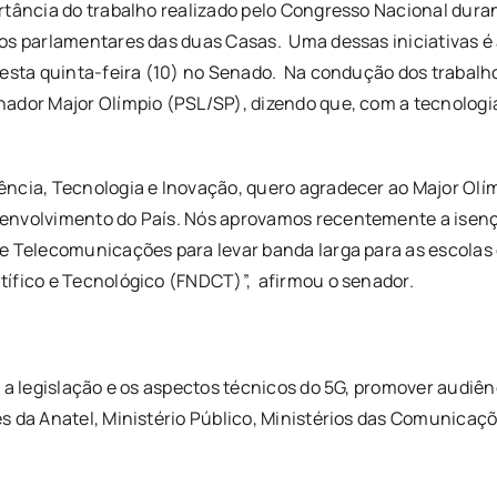
rtância do trabalho realizado pelo Congresso Nacional dura
los parlamentares das duas Casas. Uma dessas iniciativas é
nesta quinta-feira (10) no Senado. Na condução dos trabalho
dor Major Olímpio (PSL/SP), dizendo que, com a tecnologia 
ncia, Tecnologia e Inovação, quero agradecer ao Major Olím
envolvimento do País. Nós aprovamos recentemente a isenção
e Telecomunicações para levar banda larga para as escolas 
tífico e Tecnológico (FNDCT)”, afirmou o senador.
a legislação e os aspectos técnicos do 5G, promover audiência
 da Anatel, Ministério Público, Ministérios das Comunicaçõe