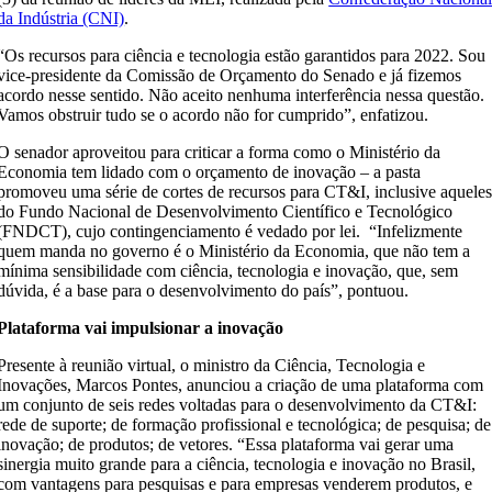
da Indústria (CNI)
.
“Os recursos para ciência e tecnologia estão garantidos para 2022. Sou
vice-presidente da Comissão de Orçamento do Senado e já fizemos
acordo nesse sentido. Não aceito nenhuma interferência nessa questão.
Vamos obstruir tudo se o acordo não for cumprido”, enfatizou.
O senador aproveitou para criticar a forma como o Ministério da
Economia tem lidado com o orçamento de inovação – a pasta
promoveu uma série de cortes de recursos para CT&I, inclusive aquele
do Fundo Nacional de Desenvolvimento Científico e Tecnológico
(FNDCT), cujo contingenciamento é vedado por lei. “Infelizmente
quem manda no governo é o Ministério da Economia, que não tem a
mínima sensibilidade com ciência, tecnologia e inovação, que, sem
dúvida, é a base para o desenvolvimento do país”, pontuou.
Plataforma vai impulsionar a inovação
Presente à reunião virtual, o ministro da Ciência, Tecnologia e
Inovações, Marcos Pontes, anunciou a criação de uma plataforma com
um conjunto de seis redes voltadas para o desenvolvimento da CT&I:
rede de suporte; de formação profissional e tecnológica; de pesquisa; de
inovação; de produtos; de vetores. “Essa plataforma vai gerar uma
sinergia muito grande para a ciência, tecnologia e inovação no Brasil,
com vantagens para pesquisas e para empresas venderem produtos, e