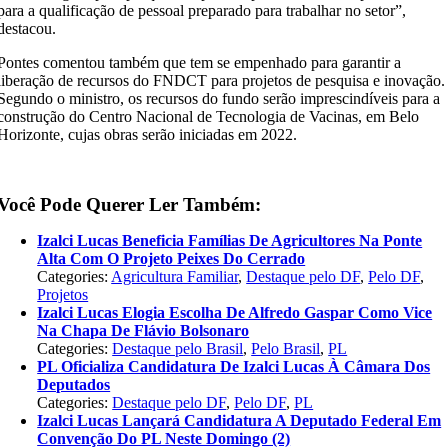
para a qualificação de pessoal preparado para trabalhar no setor”,
destacou.
Pontes comentou também que tem se empenhado para garantir a
liberação de recursos do FNDCT para projetos de pesquisa e inovação.
Segundo o ministro, os recursos do fundo serão imprescindíveis para a
construção do Centro Nacional de Tecnologia de Vacinas, em Belo
Horizonte, cujas obras serão iniciadas em 2022.
Você Pode Querer Ler Também:
Izalci Lucas Beneficia Famílias De Agricultores Na Ponte
Alta Com O Projeto Peixes Do Cerrado
Categories:
Agricultura Familiar
,
Destaque pelo DF
,
Pelo DF
,
Projetos
Izalci Lucas Elogia Escolha De Alfredo Gaspar Como Vice
Na Chapa De Flávio Bolsonaro
Categories:
Destaque pelo Brasil
,
Pelo Brasil
,
PL
PL Oficializa Candidatura De Izalci Lucas À Câmara Dos
Deputados
Categories:
Destaque pelo DF
,
Pelo DF
,
PL
Izalci Lucas Lançará Candidatura A Deputado Federal Em
Convenção Do PL Neste Domingo (2)