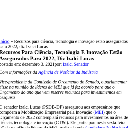
Skip
to
content
Início
»
Recursos para ciência, tecnologia e inovação estão assegurados
para 2022, diz Izalci Lucas
Recursos Para Ciência, Tecnologia E Inovação Estão
Assegurados Para 2022, Diz Izalci Lucas
postado em: dezembro 3, 2021
por:
Izalci Senador
Com informações da
Agência de Notícias da Indústria
Vice-presidente da Comissão de Orçamento do Senado, o parlamentar
disse na reunião de líderes da MEI que já fez acordo para que o
Orçamento do ano que vem reserve recursos para investimentos em
pesquisa
O senador Izalci Lucas (PSDB-DF) assegurou aos empresários que
compõem a Mobilização Empresarial pela Inovação (
MEI
) que o
Orçamento de 2022 contemplará recursos para investimentos na área d
ciência, tecnologia e inovação (CT&I). Ele participou nesta sexta-feira
(3) da reunião de líderes da MEI, realizada pela
Confederação Naciona