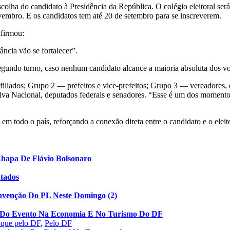
colha do candidato à Presidência da República. O colégio eleitoral se
ovembro. E os candidatos tem até 20 de setembro para se inscreverem.
afirmou:
ncia vão se fortalecer”.
segundo turno, caso nenhum candidato alcance a maioria absoluta dos v
liados; Grupo 2 — prefeitos e vice-prefeitos; Grupo 3 — vereadores, d
tiva Nacional, deputados federais e senadores. “Esse é um dos moment
m todo o país, reforçando a conexão direta entre o candidato e o eleito
Chapa De Flávio Bolsonaro
utados
nvenção Do PL Neste Domingo (2)
to Do Evento Na Economia E No Turismo Do DF
aque pelo DF
,
Pelo DF