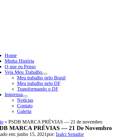
Skip
to
content
ggle
vigation
Home
Minha História
O que eu Penso
Veja Meu Trabalho
Meu trabalho pelo Brasil
Meu trabalho pelo DF
Transformando o DF
Imprensa
Notícias
Contato
Galeria
io
»
PSDB MARCA PRÉVIAS — 21 de novembro
DB MARCA PRÉVIAS — 21 De Novembro
tado em: junho 15, 2021
por:
Izalci Senador