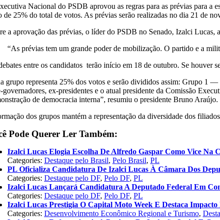
xecutiva Nacional do PSDB aprovou as regras para as prévias para a es
o de 25% do total de votos. As prévias serão realizadas no dia 21 de n
re a aprovação das prévias, o líder do PSDB no Senado, Izalci Lucas, 
“As prévias tem um grande poder de mobilização. O partido e a militâ
debates entre os candidatos terão início em 18 de outubro. Se houver 
a grupo representa 25% dos votos e serão divididos assim: Grupo 1 — fi
e-governadores, ex-presidentes e o atual presidente da Comissão Execu
onstração de democracia interna”, resumiu o presidente Bruno Araújo.
ormação dos grupos mantém a representação da diversidade dos filiados e
cê Pode Querer Ler Também:
Izalci Lucas Elogia Escolha De Alfredo Gaspar Como Vice Na 
Categories:
Destaque pelo Brasil
,
Pelo Brasil
,
PL
PL Oficializa Candidatura De Izalci Lucas À Câmara Dos Dep
Categories:
Destaque pelo DF
,
Pelo DF
,
PL
Izalci Lucas Lançará Candidatura A Deputado Federal Em Co
Categories:
Destaque pelo DF
,
Pelo DF
,
PL
Izalci Lucas Prestigia O Capital Moto Week E Destaca Impac
Categories:
Desenvolvimento Econômico Regional e Turismo
,
Dest