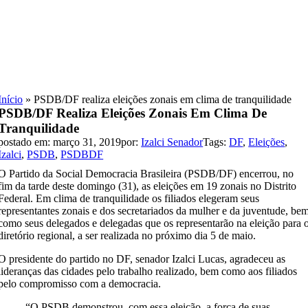
Skip
to
content
Início
»
PSDB/DF realiza eleições zonais em clima de tranquilidade
PSDB/DF Realiza Eleições Zonais Em Clima De
Tranquilidade
postado em: março 31, 2019
por:
Izalci Senador
Tags:
DF
,
Eleições
,
Izalci
,
PSDB
,
PSDBDF
O Partido da Social Democracia Brasileira (PSDB/DF) encerrou, no
fim da tarde deste domingo (31), as eleições em 19 zonais no Distrito
Federal. Em clima de tranquilidade os filiados elegeram seus
representantes zonais e dos secretariados da mulher e da juventude, be
como seus delegados e delegadas que os representarão na eleição para 
diretório regional, a ser realizada no próximo dia 5 de maio.
O presidente do partido no DF, senador Izalci Lucas, agradeceu as
lideranças das cidades pelo trabalho realizado, bem como aos filiados
pelo compromisso com a democracia.
“O PSDB demonstrou, com essa eleição, a força de suas