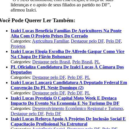
lideranças e o apoio de seus filiados ao partido no DF”,
afirmou Izalci.
Você Pode Querer Ler Também:
Izalci Lucas Beneficia Famílias De Agricultores Na Ponte
Alta Com O Projeto Peixes Do Cerrado
Categories:
Agricultura Familiar
,
Destaque pelo DF
,
Pelo DF
,
Projetos
Izalci Lucas Elogia Escolha De Alfredo Gaspar Como Vice
Na Chapa De Flávio Bolsonaro
Categories:
Destaque pelo Brasil
,
Pelo Brasil
,
PL
PL Oficializa Candidatura De Izalci Lucas À Câmara Dos
Deputados
Categories:
Destaque pelo DF
,
Pelo DF
,
PL
Izalci Lucas Lançará Candidatura A Deputado Federal Em
Convenção Do PL Neste Domingo (2)
Categories:
Destaque pelo DF
,
Pelo DF
,
PL
Izalci Lucas Prestigia O Capital Moto Week E Destaca
Impacto Do Evento Na Economia E No Turismo Do DF
Categories:
Desenvolvimento Econômico Regional e Turismo
,
Destaque pelo DF
,
Pelo DF
Izalci Lucas Reforça Apoio A Projetos De Inclusão Social E
Capacitação Profissional Na Estrutural