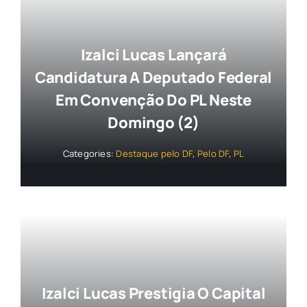
Izalci Lucas Lançará
Candidatura A Deputado Federal
Em Convenção Do PL Neste
Domingo (2)
Categories:
Destaque pelo DF
,
Pelo DF
,
PL
Izalci Lucas Prestigia O Capital