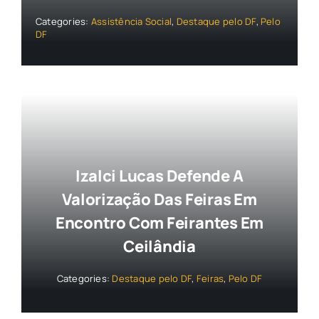
Categories:
Assistência Social
,
Destaque pelo DF
,
Pelo
DF
Izalci Lucas Defende A
Valorização Das Feiras Em
Encontro Com Feirantes Em
Ceilândia
Categories:
Destaque pelo DF
,
Feiras
,
Pelo DF