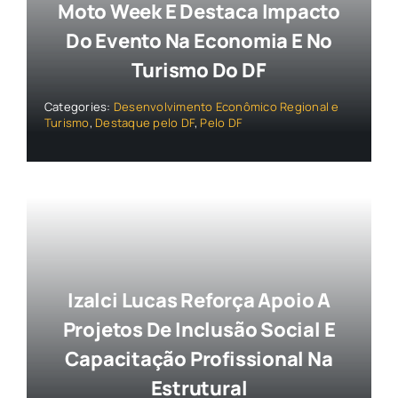
Moto Week E Destaca Impacto
Do Evento Na Economia E No
Turismo Do DF
Categories:
Desenvolvimento Econômico Regional e
Turismo
,
Destaque pelo DF
,
Pelo DF
Izalci Lucas Reforça Apoio A
Projetos De Inclusão Social E
Capacitação Profissional Na
Estrutural