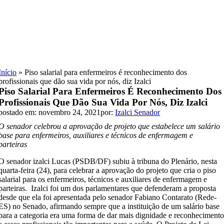
Skip
to
content
Início
»
Piso salarial para enfermeiros é reconhecimento dos
profissionais que dão sua vida por nós, diz Izalci
Piso Salarial Para Enfermeiros É Reconhecimento Dos
Profissionais Que Dão Sua Vida Por Nós, Diz Izalci
postado em: novembro 24, 2021
por:
Izalci Senador
O senador celebrou a aprovação de projeto que estabelece um salário
base para enfermeiros, auxiliares e técnicos de enfermagem e
parteiras
O senador izalci Lucas (PSDB/DF) subiu à tribuna do Plenário, nesta
quarta-feira (24), para celebrar a aprovação do projeto que cria o piso
salarial para os enfermeiros, técnicos e auxiliares de enfermagem e
parteiras. Izalci foi um dos parlamentares que defenderam a proposta
desde que ela foi apresentada pelo senador Fabiano Contarato (Rede-
ES) no Senado, afirmando sempre que a instituição de um salário base
para a categoria era uma forma de dar mais dignidade e reconheciment