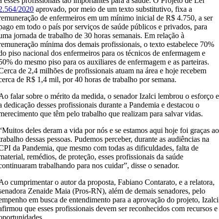
a esses profissionais tão importantes para a saúde. O Projeto de Lei
2.564/2020
aprovado, por meio de um texto substitutivo, fixa a
remuneração de enfermeiros em um mínimo inicial de R$ 4.750, a ser
pago em todo o país por serviços de saúde públicos e privados, para
uma jornada de trabalho de 30 horas semanais. Em relação à
remuneração mínima dos demais profissionais, o texto estabelece 70%
do piso nacional dos enfermeiros para os técnicos de enfermagem e
50% do mesmo piso para os auxiliares de enfermagem e as parteiras.
Cerca de 2,4 milhões de profissionais atuam na área e hoje recebem
cerca de R$ 1,4 mil, por 40 horas de trabalho por semana.
Ao falar sobre o mérito da medida, o senador Izalci lembrou o esforço 
a dedicação desses profissionais durante a Pandemia e destacou o
merecimento que têm pelo trabalho que realizam para salvar vidas.
“Muitos deles deram a vida por nós e se estamos aqui hoje foi graças a
trabalho dessas pessoas. Pudemos perceber, durante as audiências na
CPI da Pandemia, que mesmo com todas as dificuldades, falta de
material, remédios, de proteção, esses profissionais da saúde
continuaram trabalhando para nos cuidar”, disse o senador.
Ao cumprimentar o autor da proposta, Fabiano Contarato, e a relatora,
senadora Zenaide Maia (Pros-RN), além de demais senadores, pelo
empenho em busca de entendimento para a aprovação do projeto, Izalci
afirmou que esses profissionais devem ser reconhecidos com recursos e
oportunidades.