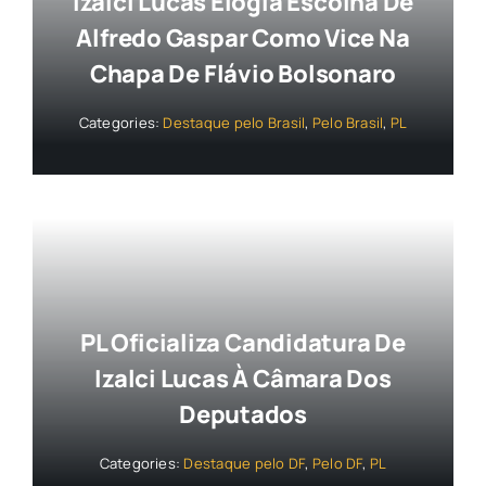
Izalci Lucas Elogia Escolha De
Alfredo Gaspar Como Vice Na
Chapa De Flávio Bolsonaro
Categories:
Destaque pelo Brasil
,
Pelo Brasil
,
PL
PL Oficializa Candidatura De
Izalci Lucas À Câmara Dos
Deputados
Categories:
Destaque pelo DF
,
Pelo DF
,
PL