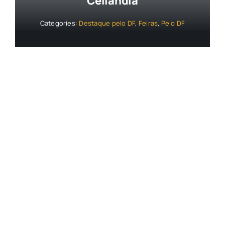
Ceilândia
Categories:
Destaque pelo DF
,
Feiras
,
Pelo DF