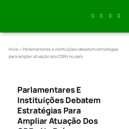
Skip
to
content
Início
»
Parlamentares e instituições debatem estratégias
para ampliar atuação dos CDRs no país
Parlamentares E
Instituições Debatem
Estratégias Para
Ampliar Atuação Dos