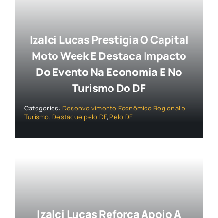
Izalci Lucas Prestigia O Capital
Moto Week E Destaca Impacto
Do Evento Na Economia E No
Turismo Do DF
Categories:
Desenvolvimento Econômico Regional e
Turismo
,
Destaque pelo DF
,
Pelo DF
Izalci Lucas Reforça Apoio A