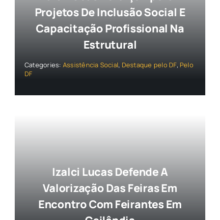
Projetos De Inclusão Social E
Capacitação Profissional Na
Estrutural
Categories:
Assistência Social
,
Destaque pelo DF
,
Pelo
DF
Izalci Lucas Defende A
Valorização Das Feiras Em
Encontro Com Feirantes Em