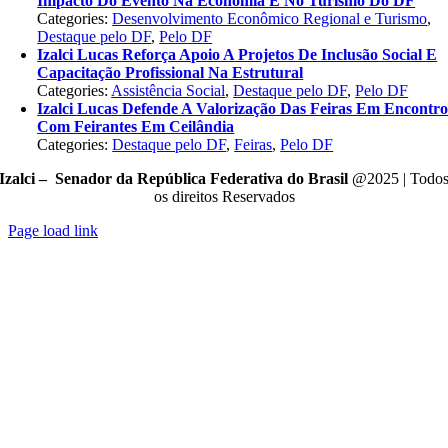
Impacto Do Evento Na Economia E No Turismo Do DF
Categories:
Desenvolvimento Econômico Regional e Turismo
,
Destaque pelo DF
,
Pelo DF
Izalci Lucas Reforça Apoio A Projetos De Inclusão Social E
Capacitação Profissional Na Estrutural
Categories:
Assistência Social
,
Destaque pelo DF
,
Pelo DF
Izalci Lucas Defende A Valorização Das Feiras Em Encontr
Com Feirantes Em Ceilândia
Categories:
Destaque pelo DF
,
Feiras
,
Pelo DF
Izalci – Senador da República Federativa do Brasil
@2025 | Todo
os direitos Reservados
Page load link
Go
to
Top